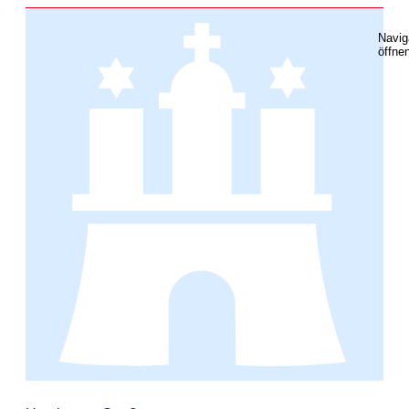
Navig
öffne