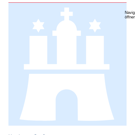
Navig
öffne