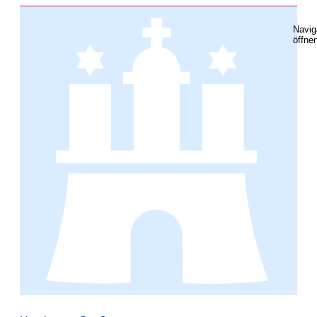
Navig
öffne