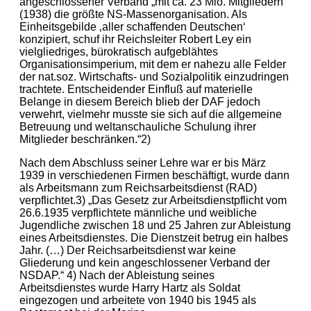
angeschlossener Verband „mit ca. 23 Mio. Mitgliedern
(1938) die größte NS-Massenorganisation. Als
Einheitsgebilde ‚aller schaffenden Deutschen‘
konzipiert, schuf ihr Reichsleiter Robert Ley ein
vielgliedriges, bürokratisch aufgeblähtes
Organisationsimperium, mit dem er nahezu alle Felder
der nat.soz. Wirtschafts- und Sozialpolitik einzudringen
trachtete. Entscheidender Einfluß auf materielle
Belange in diesem Bereich blieb der DAF jedoch
verwehrt, vielmehr musste sie sich auf die allgemeine
Betreuung und weltanschauliche Schulung ihrer
Mitglieder beschränken.“2)
Nach dem Abschluss seiner Lehre war er bis März
1939 in verschiedenen Firmen beschäftigt, wurde dann
als Arbeitsmann zum Reichsarbeitsdienst (RAD)
verpflichtet.3) „Das Gesetz zur Arbeitsdienstpflicht vom
26.6.1935 verpflichtete männliche und weibliche
Jugendliche zwischen 18 und 25 Jahren zur Ableistung
eines Arbeitsdienstes. Die Dienstzeit betrug ein halbes
Jahr. (…) Der Reichsarbeitsdienst war keine
Gliederung und kein angeschlossener Verband der
NSDAP.“ 4) Nach der Ableistung seines
Arbeitsdienstes wurde Harry Hartz als Soldat
eingezogen und arbeitete von 1940 bis 1945 als