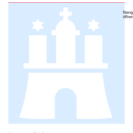
Navig
öffne