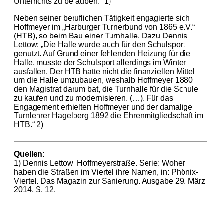
Unterrichts zu berauben.“ 1)
Neben seiner beruflichen Tätigkeit engagierte sich
Hoffmeyer im „Harburger Turnerbund von 1865 e.V.“
(HTB), so beim Bau einer Turnhalle. Dazu Dennis
Lettow: „Die Halle wurde auch für den Schulsport
genutzt. Auf Grund einer fehlenden Heizung für die
Halle, musste der Schulsport allerdings im Winter
ausfallen. Der HTB hatte nicht die finanziellen Mittel
um die Halle umzubauen, weshalb Hoffmeyer 1880
den Magistrat darum bat, die Turnhalle für die Schule
zu kaufen und zu modernisieren. (…). Für das
Engagement erhielten Hoffmeyer und der damalige
Turnlehrer Hagelberg 1892 die Ehrenmitgliedschaft im
HTB.“ 2)
Quellen:
1) Dennis Lettow: Hoffmeyerstraße. Serie: Woher
haben die Straßen im Viertel ihre Namen, in: Phönix-
Viertel. Das Magazin zur Sanierung, Ausgabe 29, März
2014, S. 12.