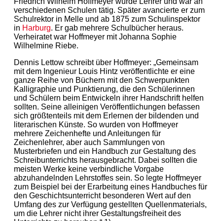
Friedrich Wilhelm Hoffmeyer wurde Lehrer und war an
verschiedenen Schulen tätig. Später avancierte er zum
Schulrektor in Melle und ab 1875 zum Schulinspektor
in
Harburg
. Er gab mehrere Schulbücher heraus.
Verheiratet war Hoffmeyer mit Johanna Sophie
Wilhelmine Riebe.
Dennis Lettow schreibt über Hoffmeyer: „Gemeinsam
mit dem Ingenieur Louis Hintz veröffentlichte er eine
ganze Reihe von Büchern mit den Schwerpunkten
Kalligraphie und Punktierung, die den Schülerinnen
und Schülern beim Entwickeln ihrer Handschrift helfen
sollten. Seine alleinigen Veröffentlichungen befassen
sich größtenteils mit dem Erlernen der bildenden und
literarischen Künste. So wurden von Hoffmeyer
mehrere Zeichenhefte und Anleitungen für
Zeichenlehrer, aber auch Sammlungen von
Musterbriefen und ein Handbuch zur Gestaltung des
Schreibunterrichts herausgebracht. Dabei sollten die
meisten Werke keine verbindliche Vorgabe
abzuhandelnden Lehrstoffes sein. So legte Hoffmeyer
zum Beispiel bei der Erarbeitung eines Handbuches für
den Geschichtsunterricht besonderen Wert auf den
Umfang des zur Verfügung gestellten Quellenmaterials,
um die Lehrer nicht ihrer Gestaltungsfreiheit des