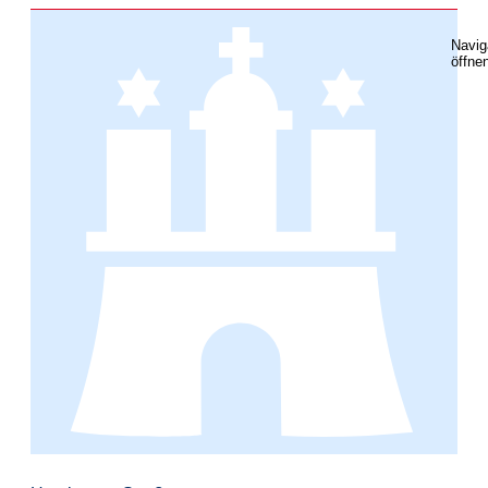
Navig
öffne