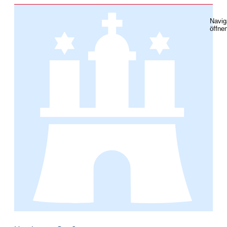
Navig
öffne