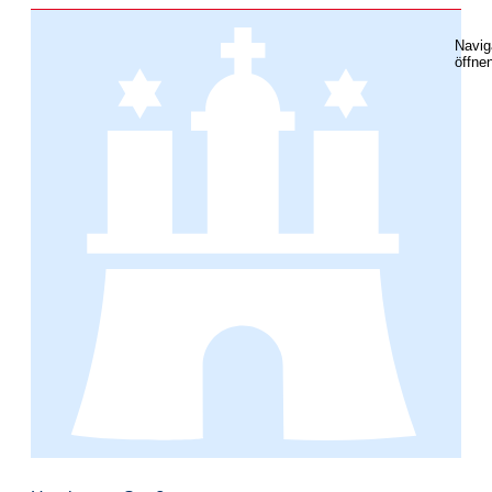
Navig
öffne