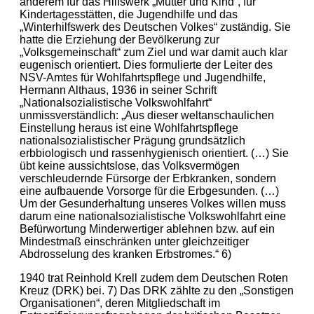
anderem für das Hilfswerk „Mutter und Kind“, für
Kindertagesstätten, die Jugendhilfe und das
„Winterhilfswerk des Deutschen Volkes“ zuständig. Sie
hatte die Erziehung der Bevölkerung zur
„Volksgemeinschaft“ zum Ziel und war damit auch klar
eugenisch orientiert. Dies formulierte der Leiter des
NSV-Amtes für Wohlfahrtspflege und Jugendhilfe,
Hermann Althaus, 1936 in seiner Schrift
„Nationalsozialistische Volkswohlfahrt“
unmissverständlich: „Aus dieser weltanschaulichen
Einstellung heraus ist eine Wohlfahrtspflege
nationalsozialistischer Prägung grundsätzlich
erbbiologisch und rassenhygienisch orientiert. (…) Sie
übt keine aussichtslose, das Volksvermögen
verschleudernde Fürsorge der Erbkranken, sondern
eine aufbauende Vorsorge für die Erbgesunden. (…)
Um der Gesunderhaltung unseres Volkes willen muss
darum eine nationalsozialistische Volkswohlfahrt eine
Befürwortung Minderwertiger ablehnen bzw. auf ein
Mindestmaß einschränken unter gleichzeitiger
Abdrosselung des kranken Erbstromes.“ 6)
1940 trat Reinhold Krell zudem dem Deutschen Roten
Kreuz (DRK) bei. 7) Das DRK zählte zu den „Sonstigen
Organisationen“, deren Mitgliedschaft im