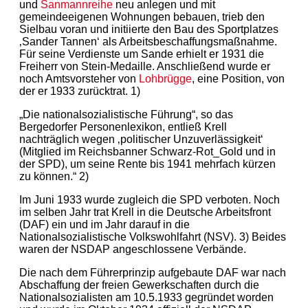
und
Sanmannreihe
neu anlegen und mit
gemeindeeigenen Wohnungen bebauen, trieb den
Sielbau voran und initiierte den Bau des Sportplatzes
‚Sander Tannen‘ als Arbeitsbeschaffungsmaßnahme.
Für seine Verdienste um Sande erhielt er 1931 die
Freiherr von Stein-Medaille. Anschließend wurde er
noch Amtsvorsteher von
Lohbrügge
, eine Position, von
der er 1933 zurücktrat. 1)
„Die nationalsozialistische Führung“, so das
Bergedorfer Personenlexikon, entließ Krell
nachträglich wegen ‚politischer Unzuverlässigkeit‘
(Mitglied im Reichsbanner Schwarz-Rot_Gold und in
der SPD), um seine Rente bis 1941 mehrfach kürzen
zu können.“ 2)
Im Juni 1933 wurde zugleich die SPD verboten. Noch
im selben Jahr trat Krell in die Deutsche Arbeitsfront
(DAF) ein und im Jahr darauf in die
Nationalsozialistische Volkswohlfahrt (NSV). 3) Beides
waren der NSDAP angeschlossene Verbände.
Die nach dem Führerprinzip aufgebaute DAF war nach
Abschaffung der freien Gewerkschaften durch die
Nationalsozialisten am 10.5.1933 gegründet worden