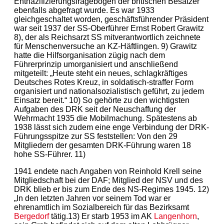
Entnazifizierungsfragebogen der britischen Besatzer
ebenfalls abgefragt wurde. Es war 1933
gleichgeschaltet worden, geschäftsführender Präsident
war seit 1937 der SS-Oberführer Ernst Robert Grawitz
8), der als Reichsarzt SS mitverantwortlich zeichnete
für Menschenversuche an KZ-Häftlingen. 9) Grawitz
hatte die Hilfsorganisation zügig nach dem
Führerprinzip umorganisiert und anschließend
mitgeteilt: „Heute steht ein neues, schlagkräftiges
Deutsches Rotes Kreuz, in soldatisch-straffer Form
organisiert und nationalsozialistisch geführt, zu jedem
Einsatz bereit.“ 10) So gehörte zu den wichtigsten
Aufgaben des DRK seit der Neuschaffung der
Wehrmacht 1935 die Mobilmachung. Spätestens ab
1938 lässt sich zudem eine enge Verbindung der DRK-
Führungsspitze zur SS feststellen: Von den 29
Mitgliedern der gesamten DRK-Führung waren 18
hohe SS-Führer. 11)
1941 endete nach Angaben von Reinhold Krell seine
Mitgliedschaft bei der DAF; Mitglied der NSV und des
DRK blieb er bis zum Ende des NS-Regimes 1945. 12)
„In den letzten Jahren vor seinem Tod war er
ehrenamtlich im Sozialbereich für das Bezirksamt
Bergedorf
tätig.13) Er starb 1953 im AK
Langenhorn
,