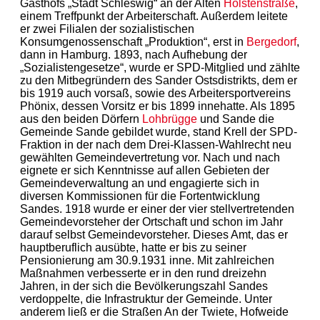
Gasthofs „Stadt Schleswig“ an der Alten
Holstenstraße
,
einem Treffpunkt der Arbeiterschaft. Außerdem leitete
er zwei Filialen der sozialistischen
Konsumgenossenschaft „Produktion“, erst in
Bergedorf
,
dann in Hamburg. 1893, nach Aufhebung der
„Sozialistengesetze“, wurde er SPD-Mitglied und zählte
zu den Mitbegründern des Sander Ostsdistrikts, dem er
bis 1919 auch vorsaß, sowie des Arbeitersportvereins
Phönix, dessen Vorsitz er bis 1899 innehatte. Als 1895
aus den beiden Dörfern
Lohbrügge
und Sande die
Gemeinde Sande gebildet wurde, stand Krell der SPD-
Fraktion in der nach dem Drei-Klassen-Wahlrecht neu
gewählten Gemeindevertretung vor. Nach und nach
eignete er sich Kenntnisse auf allen Gebieten der
Gemeindeverwaltung an und engagierte sich in
diversen Kommissionen für die Fortentwicklung
Sandes. 1918 wurde er einer der vier stellvertretenden
Gemeindevorsteher der Ortschaft und schon im Jahr
darauf selbst Gemeindevorsteher. Dieses Amt, das er
hauptberuflich ausübte, hatte er bis zu seiner
Pensionierung am 30.9.1931 inne. Mit zahlreichen
Maßnahmen verbesserte er in den rund dreizehn
Jahren, in der sich die Bevölkerungszahl Sandes
verdoppelte, die Infrastruktur der Gemeinde. Unter
anderem ließ er die Straßen An der Twiete, Hofweide