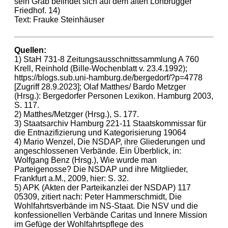
sein Grab befindet sich auf dem alten Lohbrügger
Friedhof. 14)
Text: Frauke Steinhäuser
Quellen:
1) StaH 731-8 Zeitungsausschnittssammlung A 760
Krell, Reinhold (Bille-Wochenblatt v. 23.4.1992);
https://blogs.sub.uni-hamburg.de/bergedorf/?p=4778
[Zugriff 28.9.2023]; Olaf Matthes/ Bardo Metzger
(Hrsg.): Bergedorfer Personen Lexikon. Hamburg 2003,
S. 117.
2) Matthes/Metzger (Hrsg.), S. 177.
3) Staatsarchiv Hamburg 221-11 Staatskommissar für
die Entnazifizierung und Kategorisierung 19064
4) Mario Wenzel, Die NSDAP, ihre Gliederungen und
angeschlossenen Verbände. Ein Überblick, in:
Wolfgang Benz (Hrsg.), Wie wurde man
Parteigenosse? Die NSDAP und ihre Mitglieder,
Frankfurt a.M., 2009, hier: S. 32.
5) APK (Akten der Parteikanzlei der NSDAP) 117
05309, zitiert nach: Peter Hammerschmidt, Die
Wohlfahrtsverbände im NS-Staat. Die NSV und die
konfessionellen Verbände Caritas und Innere Mission
im Gefüge der Wohlfahrtspflege des