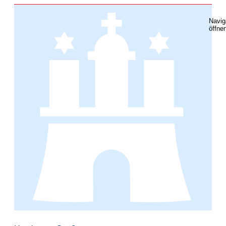
Navig
öffne