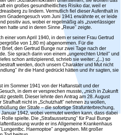
hter den Sozialdemokraten unterstellten, sie wollten das
Haft ein großes gesundheitliches Risiko dar, weil er
reasberg zu lindern. Vermutlich fiel dieser Aufenthalt in
inem Gnadengesuch vom Juni 1941 erwähnte er, er leide
d positiv aus, wobei er regelmäßig als „zuverlässiger
men hatte und in deren Sinne „Reue" zeigte.
ch einer vom April 1940, in dem er seiner Frau Gertrud
Körpergröße von 1,80 m) abgenommen. Für die
r Brief, den Gertrud Bunge nur zwei Tage nach der
de. Sie sprach darin von einem „ungerechten Urteil" und
fes schon antizipierend, schrieb sie weiter: „(...) so
 bestraft werden, doch unsern Charakter und Mut nicht
andlung" ihr die Hand gedrückt hätten und ihr sagten, sie
t im Sommer 1941 von der Haftanstalt und der
esuch, in dem er versprechen musste, „mich in Zukunft
tiz gestellt. Dieser lehnte den Antrag am 28. August
trafhaft nicht in „Schutzhaft" nehmen zu wollen,
büßung der Strafe – die sofortige Strafunterbrechung,
4. Januar 1942, wobei vermutet werden kann, dass dabei
 Rolle spielte. Die „Strafaussetzung" für Paul Bunge
er Haftentlassung wurde er ins Allgemeine Krankenhaus
he "Lungentbc. Haemoptoe" angegeben. Mit großer
n Tod beitrug.