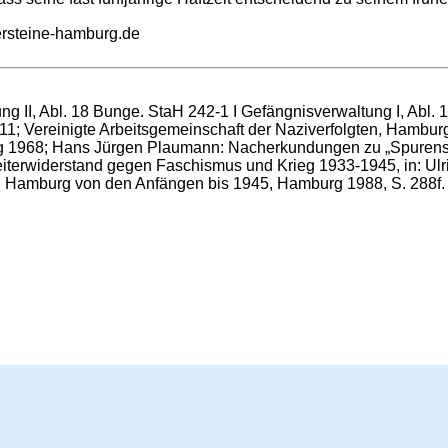
ersteine-hamburg.de
ng II, Abl. 18 Bunge. StaH 242-1 I Gefängnisverwaltung I, Abl.
011; Vereinigte Arbeitsgemeinschaft der Naziverfolgten, Hambur
g 1968; Hans Jürgen Plaumann: Nacherkundungen zu „Spurens
eiterwiderstand gegen Faschismus und Krieg 1933-1945, in: Ul
 in Hamburg von den Anfängen bis 1945, Hamburg 1988, S. 288f.