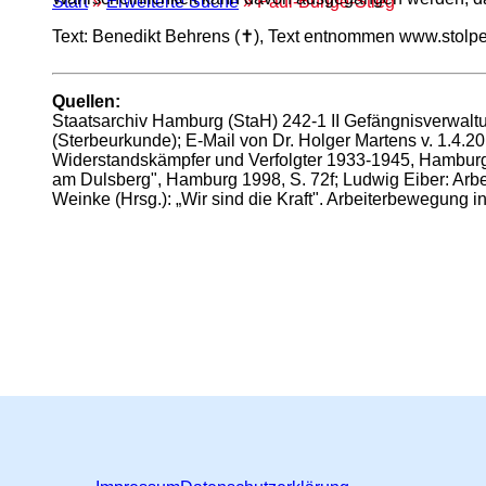
Start
»
Erweiterte Suche
» Paul-Bunge-Stieg
Text: Benedikt Behrens (✝), Text entnommen www.stolp
Quellen:
Staatsarchiv Hamburg (StaH) 242-1 II Gefängnisverwaltu
(Sterbeurkunde); E-Mail von Dr. Holger Martens v. 1.4.2
Widerstandskämpfer und Verfolgter 1933-1945, Hambur
am Dulsberg", Hamburg 1998, S. 72f; Ludwig Eiber: Arb
Weinke (Hrsg.): „Wir sind die Kraft". Arbeiterbewegung