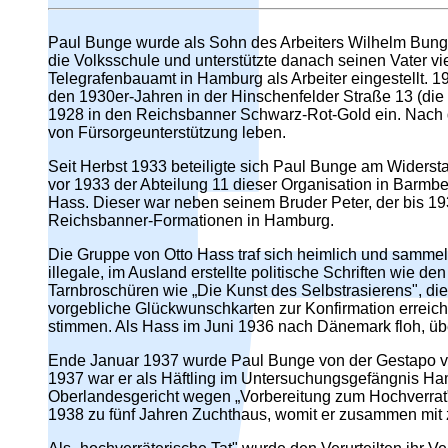
Paul Bunge wurde als Sohn des Arbeiters Wilhelm Bunge 
die Volksschule und unterstützte danach seinen Vater vi
Telegrafenbauamt in Hamburg als Arbeiter eingestellt. 19
den 1930er-Jahren in der Hinschenfelder Straße 13 (die
1928 in den Reichsbanner Schwarz-Rot-Gold ein. Nach de
von Fürsorgeunterstützung leben.
Seit Herbst 1933 beteiligte sich Paul Bunge am Widers
vor 1933 der Abteilung 11 dieser Organisation in Barmb
Hass. Dieser war neben seinem Bruder Peter, der bis 1
Reichsbanner-Formationen in Hamburg.
Die Gruppe von Otto Hass traf sich heimlich und sammel
illegale, im Ausland erstellte politische Schriften wie de
Tarnbroschüren wie „Die Kunst des Selbstrasierens", di
vorgebliche Glückwunschkarten zur Konfirmation erreich
stimmen. Als Hass im Juni 1936 nach Dänemark floh, üb
Ende Januar 1937 wurde Paul Bunge von der Gestapo ver
1937 war er als Häftling im Untersuchungsgefängnis H
Oberlandesgericht wegen „Vorbereitung zum Hochverrat
1938 zu fünf Jahren Zuchthaus, womit er zusammen mit z