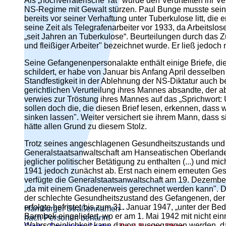
Als „hochverräterische Tat" wurde den Verurteilten ihr V
NS-Regime mit Gewalt stürzen. Paul Bunge musste sein
bereits vor seiner Verhaftung unter Tuberkulose litt, die 
seine Zeit als Telegrafenarbeiter vor 1933, da Arbeits
„seit Jahren an Tuberkulose“. Beurteilungen durch das Z
und fleißiger Arbeiter" bezeichnet wurde. Er ließ jedoch
Seine Gefangenenpersonalakte enthält einige Briefe, die 
schildert, er habe von Januar bis Anfang April desselb
Standfestigkeit in der Ablehnung der NS-Diktatur auch b
gerichtlichen Verurteilung ihres Mannes absandte, der 
verwies zur Tröstung ihres Mannes auf das „Sprichwort: Un
sollen doch die, die diesen Brief lesen, erkennen, dass 
sinken lassen". Weiter versichert sie ihrem Mann, dass si
hätte allen Grund zu diesem Stolz.
Trotz seines angeschlagenen Gesundheitszustands und s
Generalstaatsanwaltschaft am Hanseatischen Oberlandes
jeglicher politischer Betätigung zu enthalten (...) und m
1941 jedoch zunächst ab. Erst nach einem erneuten Gesu
verfügte die Generalstaatsanwaltschaft am 19. Dezember 
„da mit einem Gnadenerweis gerechnet werden kann". Die
der schlechte Gesundheitszustand des Gefangenen, der wo
erfolgte befristet bis zum 31. Januar 1947, „unter der B
Hamburger Straßennamen -
Barmbek eingeliefert, wo er am 1. Mai 1942 mit nicht e
nach Personen benannt
Wahrscheinlichkeit kann davon ausgegangen werden, dass