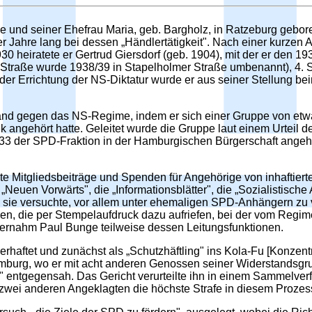
und seiner Ehefrau Maria, geb. Bargholz, in Ratzeburg geboren
er Jahre lang bei dessen „Händlertätigkeit". Nach einer kurzen
30 heiratete er Gertrud Giersdorf (geb. 1904), mit der er den 
 Straße wurde 1938/39 in Stapelholmer Straße umbenannt), 4. S
r Errichtung der NS-Diktatur wurde er aus seiner Stellung beim
tand gegen das NS-Regime, indem er sich einer Gruppe von et
ek angehört hatte. Geleitet wurde die Gruppe laut einem Urteil
933 der SPD-Fraktion in der Hamburgischen Bürgerschaft angeh
te Mitgliedsbeiträge und Spenden für Angehörige von inhaftier
n „Neuen Vorwärts", die „Informationsblätter", die „Sozialistische
e sie versuchte, vor allem unter ehemaligen SPD-Anhängern zu 
en, die per Stempelaufdruck dazu aufriefen, bei der vom Regi
ernahm Paul Bunge teilweise dessen Leitungsfunktionen.
haftet und zunächst als „Schutzhäftling" ins Kola-Fu [Konzent
amburg, wo er mit acht anderen Genossen seiner Widerstandsg
" entgegensah. Das Gericht verurteilte ihn in einem Sammelve
wei anderen Angeklagten die höchste Strafe in diesem Prozess 