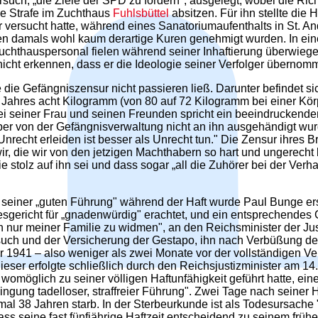
ersuch, „die Ziele der SPD zu fördern", ausgelegt, wobei die Ric
e Strafe im Zuchthaus
Fuhlsbüttel
absitzen. Für ihn stellte die 
er versucht hatte, während eines Sanatoriumaufenthalts in St. And
losen damals wohl kaum derartige Kuren genehmigt wurden. In e
uchthauspersonal fielen während seiner Inhaftierung überwiegen
 nicht erkennen, dass er die Ideologie seiner Verfolger übernom
die Gefängniszensur nicht passieren ließ. Darunter befindet si
en Jahres acht Kilogramm (von 80 auf 72 Kilogramm bei einer 
ei seiner Frau und seinen Freunden spricht ein beeindruckende
aber von der Gefängnisverwaltung nicht an ihn ausgehändigt wur
recht erleiden ist besser als Unrecht tun." Die Zensur ihres Brie
wir, die wir von den jetzigen Machthabern so hart und ungerecht
e stolz auf ihn sei und dass sogar „all die Zuhörer bei der Verh
einer „guten Führung" während der Haft wurde Paul Bunge ers
gericht für „gnadenwürdig" erachtet, und ein entsprechendes G
ich nur meiner Familie zu widmen", an den Reichsminister der Jus
ch und der Versicherung der Gestapo, ihn nach Verbüßung der S
1941 – also weniger als zwei Monate vor der vollständigen Ver
ser erfolgte schließlich durch den Reichsjustizminister am 1
möglich zu seiner völligen Haftunfähigkeit geführt hatte, eine
edingung tadelloser, straffreier Führung". Zwei Tage nach sein
inmal 38 Jahren starb. In der Sterbeurkunde ist als Todesursac
 seine fast fünfjährige Haftzeit entscheidend zu seinem frühe