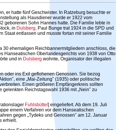
, er hatte fünf Geschwister. In Ratzeburg besuchte er
 Anstellung als Hausdiener wurde er 1922 vom
1932 geborenen Sohn Hannes hatte. Die Familie lebte in
tock, in
Dulsberg
. Paul Bunge trat 1924 in die SPD und
 Staat entlassen und musste fortan mit seiner Familie
wa 30 ehemaligen Reichbannermitgliedern anschloss, die
 des Hanseatischen Oberlandesgerichts von 1938 von Otto
örte und in
Dulsberg
wohnte, Organisator der illegalen
ten oder ins Exil geflohenen Genossen. Sie bezog
 Aktion", eine „Mai-Zeitung" (1935) oder politische
verbreiten. Einen größeren Empfängerkreis sollten
me gelenkten Reichstagswahl 1936 mit „Nein" zu
rationslager
Fuhlsbüttel
] eingeliefert. Ab dem 19. Juli
ruppe einem Verfahren vor dem Hanseatischen
rfahren gegen „Tydeks und Genossen" am 12. Januar
erhielt.