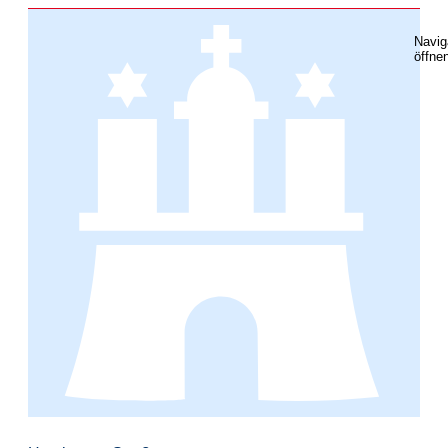
Navig
öffne