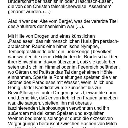
Bruderschaft der hashishim oder ‚Haschisch-Esser‘,
die von den Christen fälschlicherweise ‚Assasinen‘
genannt wurden. (…)
Aladin war der ‚Alte vom Berge‘, was der vererbte Titel
des Anführers der hashishim war (…).
Mit Hilfe von Drogen und eines künstlichen
‚Paradieses‘, das mit menschlichen Huris [im persisch-
arabischen Raum: eine himmlische Nymphe,
Tempelprostituierte oder ein Liebesengel] bevölkert
war, wurden die neuen Mitglieder der Bruderschaft bei
ihrer Einweihung davon überzeugt, daß sie gestorben
seien und sich im Himmel oder im Feenreich befänden,
wo Gärten und Paläste das Tal der geheimen Höhle
einnahmen. Spezielle Rohrleitungen speisten die vier
Ströme des Paradieses mit Wasser, Wein, Milch und
Honig. Jeder Kandidat wurde zunächst bis zur
Bewußtlosigkeit unter Drogen gesetzt, erwachte dann
und ‚bemerkte, daß er von lieblichen Frauen umgeben
war, die sangen, spielten, ihn mit überaus
faszinierenden Liebkosungen verwöhnten und ihn
außerdem mit delikaten Speisen und exquisiten
Weinen bedienten; solange er durch die exzessiven
Vergnügungen berauscht zwischen Bächen von Milch