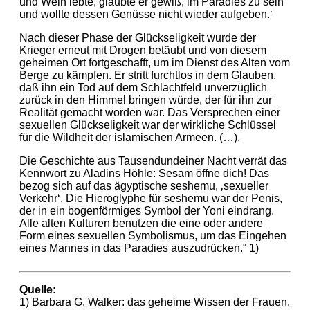
und Wein lebte, glaubte er gewiß, im Paradies zu sein
und wollte dessen Genüsse nicht wieder aufgeben.‘
Nach dieser Phase der Glückseligkeit wurde der
Krieger erneut mit Drogen betäubt und von diesem
geheimen Ort fortgeschafft, um im Dienst des Alten vom
Berge zu kämpfen. Er stritt furchtlos in dem Glauben,
daß ihn ein Tod auf dem Schlachtfeld unverzüglich
zurück in den Himmel bringen würde, der für ihn zur
Realität gemacht worden war. Das Versprechen einer
sexuellen Glückseligkeit war der wirkliche Schlüssel
für die Wildheit der islamischen Armeen. (…).
Die Geschichte aus Tausendundeiner Nacht verrät das
Kennwort zu Aladins Höhle: Sesam öffne dich! Das
bezog sich auf das ägyptische seshemu, ‚sexueller
Verkehr‘. Die Hieroglyphe für seshemu war der Penis,
der in ein bogenförmiges Symbol der Yoni eindrang.
Alle alten Kulturen benutzen die eine oder andere
Form eines sexuellen Symbolismus, um das Eingehen
eines Mannes in das Paradies auszudrücken.“ 1)
Quelle:
1) Barbara G. Walker: das geheime Wissen der Frauen.