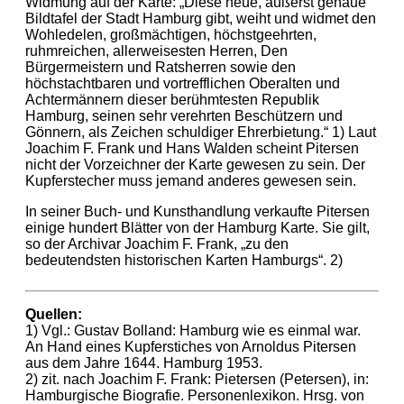
Widmung auf der Karte: „Diese neue, äußerst genaue
Bildtafel der Stadt Hamburg gibt, weiht und widmet den
Wohledelen, großmächtigen, höchstgeehrten,
ruhmreichen, allerweisesten Herren, Den
Bürgermeistern und Ratsherren sowie den
höchstachtbaren und vortrefflichen Oberalten und
Achtermännern dieser berühmtesten Republik
Hamburg, seinen sehr verehrten Beschützern und
Gönnern, als Zeichen schuldiger Ehrerbietung.“ 1) Laut
Joachim F. Frank und Hans Walden scheint Pitersen
nicht der Vorzeichner der Karte gewesen zu sein. Der
Kupferstecher muss jemand anderes gewesen sein.
In seiner Buch- und Kunsthandlung verkaufte Pitersen
einige hundert Blätter von der Hamburg Karte. Sie gilt,
so der Archivar Joachim F. Frank, „zu den
bedeutendsten historischen Karten Hamburgs“. 2)
Quellen:
1)
Vgl.: Gustav Bolland: Hamburg wie es einmal war.
An Hand eines Kupferstiches von Arnoldus Pitersen
aus dem Jahre 1644. Hamburg 1953.
2)
zit. nach Joachim F. Frank: Pietersen (Petersen), in:
Hamburgische Biografie. Personenlexikon. Hrsg. von