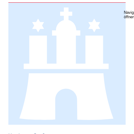
Navig
öffne