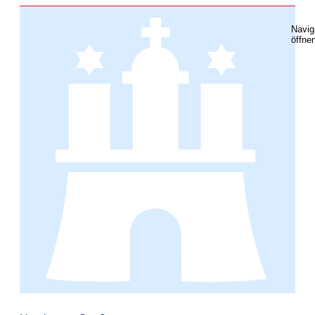
Navig
öffne