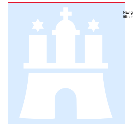
Navig
öffne