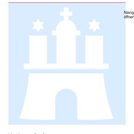
Navig
öffne