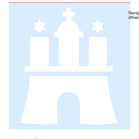
Navig
öffne