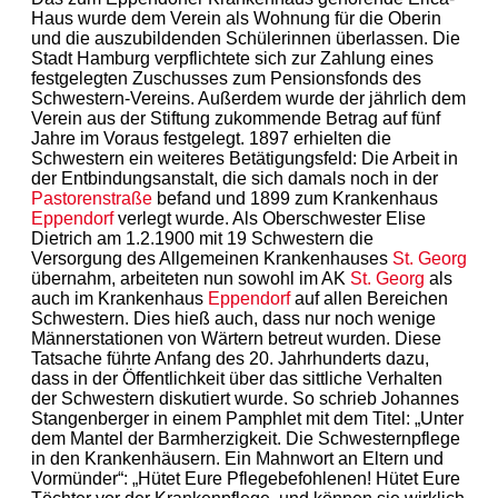
Haus wurde dem Verein als Wohnung für die Oberin
und die auszubildenden Schülerinnen überlassen. Die
Stadt Hamburg verpflichtete sich zur Zahlung eines
festgelegten Zuschusses zum Pensionsfonds des
Schwestern-Vereins. Außerdem wurde der jährlich dem
Verein aus der Stiftung zukommende Betrag auf fünf
Jahre im Voraus festgelegt. 1897 erhielten die
Schwestern ein weiteres Betätigungsfeld: Die Arbeit in
der Entbindungsanstalt, die sich damals noch in der
Pastorenstraße
befand und 1899 zum Krankenhaus
Eppendorf
verlegt wurde. Als Oberschwester Elise
Dietrich am 1.2.1900 mit 19 Schwestern die
Versorgung des Allgemeinen Krankenhauses
St. Georg
übernahm, arbeiteten nun sowohl im AK
St. Georg
als
auch im Krankenhaus
Eppendorf
auf allen Bereichen
Schwestern. Dies hieß auch, dass nur noch wenige
Männerstationen von Wärtern betreut wurden. Diese
Tatsache führte Anfang des 20. Jahrhunderts dazu,
dass in der Öffentlichkeit über das sittliche Verhalten
der Schwestern diskutiert wurde. So schrieb Johannes
Stangenberger in einem Pamphlet mit dem Titel: „Unter
dem Mantel der Barmherzigkeit. Die Schwesternpflege
in den Krankenhäusern. Ein Mahnwort an Eltern und
Vormünder“: „Hütet Eure Pflegebefohlenen! Hütet Eure