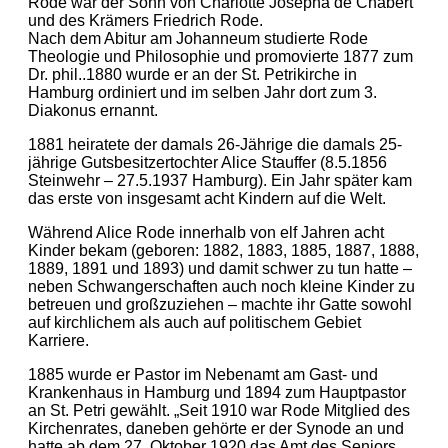
Rode war der Sohn von Charlotte Josepha de Chabert
und des Krämers Friedrich Rode.
Nach dem Abitur am Johanneum studierte Rode
Theologie und Philosophie und promovierte 1877 zum
Dr. phil..1880 wurde er an der St. Petrikirche in
Hamburg ordiniert und im selben Jahr dort zum 3.
Diakonus ernannt.
1881 heiratete der damals 26-Jährige die damals 25-
jährige Gutsbesitzertochter Alice Stauffer (8.5.1856
Steinwehr – 27.5.1937 Hamburg). Ein Jahr später kam
das erste von insgesamt acht Kindern auf die Welt.
Während Alice Rode innerhalb von elf Jahren acht
Kinder bekam (geboren: 1882, 1883, 1885, 1887, 1888,
1889, 1891 und 1893) und damit schwer zu tun hatte –
neben Schwangerschaften auch noch kleine Kinder zu
betreuen und großzuziehen – machte ihr Gatte sowohl
auf kirchlichem als auch auf politischem Gebiet
Karriere.
1885 wurde er Pastor im Nebenamt am Gast- und
Krankenhaus in Hamburg und 1894 zum Hauptpastor
an St. Petri gewählt. „Seit 1910 war Rode Mitglied des
Kirchenrates, daneben gehörte er der Synode an und
hatte ab dem 27. Oktober 1920 das Amt des Seniors