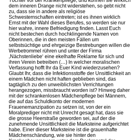
Töchter vor der Krankenpflege, und können sie wirklich
dem inneren Drange nicht widerstehen, so gebt nicht
zu, dass sie in andere als religiöse
Schwesternschaften eintreten; ist es ihnen wirklich
Ernst mit der Wahl dieses Berufes, so werden sie nur
hier wahre, innere Befriedigung finden. Lasst Euch
nicht bestechen durch hochklingende Namen von
Oberinnen, die in den meisten Fällen um
selbstsüchtige und ehrgeizige Bestrebungen willen die
Werbetrommel rühren und unter der Firma
‚Nächstenliebe‘ eine ekelhafte Reklame für sich und
ihren Verein betreiben (…) In welcher moralischen
Verfassung hofft Ihr da Euer Kind wiederzusehen?
Glaubt Ihr, dass die Infektionsstoffe der Unsittlichkeit an
einem Mädchen nicht haften geblieben sind, das
tagtäglich zu den unweiblichsten Verrichtungen
herangezogen, missbraucht worden ist? Hinweg daher
mit der schrankenlosen Mädchenpflege bei Männern,
die auf das Schuldkonto der modernen
Frauenemanzipation zu setzen ist, von der ein
Moralprediger nicht mit Unrecht gesagt hat, dass sie
die grosse Heerstraße geworden sei, auf der die
zunehmende Unsittlichkeit die Marksteine aufgerichtet
habe. Einer dieser Marksteine ist die grauenhafte
Mädchenschändung, wie sie hinter den