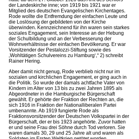
der Landeskirche inne; von 1919 bis 1921 war er
Mitglied des deutschen Evangelischen Kirchentages.
Rode wollte die Entfremdung der einfachen Leute und
die Loslösung der gebildeten von der Kirche
überwinden. Kennzeichnend für ihn waren sein starkes
soziales Engagement, sein Interesse an der Hebung
der Schulbildung und an der Verbesserung der
Wohnverhältnisse der einfachen Bevölkerung. Er war
Vorsitzender der Pestalozzi-Stiftung sowie des
‚Wohltätigen Schulvereins zu Hamburg‘,“ 2) schreibt
Rainer Hering.
Aber damit nicht genug, Rode verblieb nicht nur im
sozialen und kirchlichen Engagement, er ging auch in
die Politik. So wurde der damals achtfache Vater von
Kindern im Alter von 13 bis zu zwei Jahren 1895 als
Abgeordneter in die Hamburgische Bürgerschaft
gewählt. Er gehörte der Fraktion der Rechten an, die
sich 1916 in Fraktion der Nationalliberalen Partei
umbenannte. Ab 1919 fungierte Rode als
Fraktionsvorsitzender der Deutschen Volkspartei in der
Bürgerschaft, der er bis 1923 angehörte. Zuvor hatten
er und seine Frau drei Söhne durch Tod verloren. Sie
waren damals 30, 29 und 25 Jahre alt und waren als
Soldaten im Ersten Weltkrieg getötet worden.