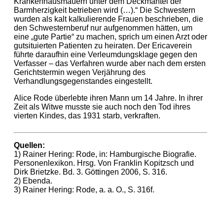
Krankenhausmauern unter dem Deckmantel der
Barmherzigkeit betrieben wird (…).“ Die Schwestern
wurden als kalt kalkulierende Frauen beschrieben, die
den Schwesternberuf nur aufgenommen hätten, um
eine „gute Partie“ zu machen, sprich um einen Arzt oder
gutsituierten Patienten zu heiraten. Der Ericaverein
führte daraufhin eine Verleumdungsklage gegen den
Verfasser – das Verfahren wurde aber nach dem ersten
Gerichtstermin wegen Verjährung des
Verhandlungsgegenstandes eingestellt.
Alice Rode überlebte ihren Mann um 14 Jahre. In ihrer
Zeit als Witwe musste sie auch noch den Tod ihres
vierten Kindes, das 1931 starb, verkraften.
Quellen:
1) Rainer Hering: Rode, in: Hamburgische Biografie.
Personenlexikon. Hrsg. Von Franklin Kopitzsch und
Dirk Brietzke. Bd. 3. Göttingen 2006, S. 316.
2) Ebenda.
3) Rainer Hering: Rode, a. a. O., S. 316f.