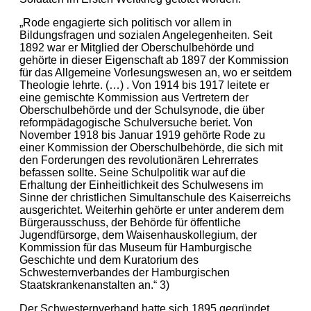
„Rode engagierte sich politisch vor allem in
Bildungsfragen und sozialen Angelegenheiten. Seit
1892 war er Mitglied der Oberschulbehörde und
gehörte in dieser Eigenschaft ab 1897 der Kommission
für das Allgemeine Vorlesungswesen an, wo er seitdem
Theologie lehrte. (…) . Von 1914 bis 1917 leitete er
eine gemischte Kommission aus Vertretern der
Oberschulbehörde und der Schulsynode, die über
reformpädagogische Schulversuche beriet. Von
November 1918 bis Januar 1919 gehörte Rode zu
einer Kommission der Oberschulbehörde, die sich mit
den Forderungen des revolutionären Lehrerrates
befassen sollte. Seine Schulpolitik war auf die
Erhaltung der Einheitlichkeit des Schulwesens im
Sinne der christlichen Simultanschule des Kaiserreichs
ausgerichtet. Weiterhin gehörte er unter anderem dem
Bürgerausschuss, der Behörde für öffentliche
Jugendfürsorge, dem Waisenhauskollegium, der
Kommission für das Museum für Hamburgische
Geschichte und dem Kuratorium des
Schwesternverbandes der Hamburgischen
Staatskrankenanstalten an.“ 3)
Der Schwesternverband hatte sich 1895 gegründet.