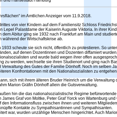
ien und Hansestadt Hamburg
rsflächen“ im Amtlichen Anzeiger vom 11.9.2018.
ttes von vier Kindern auf dem Familiensitz Schloss Friedrichst
n Lepel Palastdame der Kaiserin Auguste Viktoria. In ihrer Ki
h dem Abitur ging sie 1932 nach Frankfurt am Main und studierte
n während der Wirtschaftskrise ab.
1933 scheute sie sich nicht, öffentlich zu protestieren. So u
 Wänden, auf denen Dozentinnen und Dozenten diffamiert wurden,
ationalsozialisten und wurde bald wegen ihrer offen ausgesproch
ung zu werden, wechselte sie ihren Studienort und ging nach Bas
nd Verwaltung des Gutes der Familie Dönhoff. Noch im selben J
teren Konfrontationen mit den Nationalsozialisten zu entgehen
nn, sich mit ihrem älteren Bruder Heinrich um die Verwaltung
hm Marion Gräfin Dönhoff allein die Gutsverwaltung.
außen hin die das nationalsozialistische Regime befürwortende
th James Graf von Moltke, Peter Graf Yorck von Wartenburg un
f den Informationsfluss zwischen ihnen und weiteren Mitgliedern
 knüpfte Kontakte zu Sympathisantinnen und Sympathisanten.
eitert war, wurden unzählige Menschen hingerichtet. Auch Mario