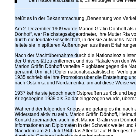
den Nationalsozialismus; Ehrenbürgerin der Fre
heißt es in der Bekanntmachung „Benennung von Verkeh
Am 2. Dezember 1909 wurde Marion Gräfin Dönhoff als dri
Dönhoff, war Reichstagsabgeordneter, ihre Mutter Ria vo
durch die feudale Gesellschaft, in der sie aufwuchs. Nac
leitete sie in späteren Äußerungen aus ihren Erfahrunge
Nach der Machtübernahme durch die Nationalsozialisten 
der Universität zu entfernen, und riss Plakate von den
Marion Gräfin Dönhoff verteilte Flugblätter gegen die N
genannt. Um nicht Opfer nationalsozialistischer Verfolg
1935 schrieb sie ihre Promotion über die Entstehung u
nach Ostafrika und Nordamerika, um auf diese Weise wei
1937 kehrte sie jedoch nach Ostpreußen zurück und bega
Kriegsbeginn 1939 als Soldat eingezogen wurde, überna
Während der folgenden Kriegsjahre gelang es ihr, nach 
Widerstand aktiv zu sein. Marion Gräfin Dönhoff, Helmu
Kontakt zueinander, auch hielt Marion Gräfin von Dönhof
Informationen an Diplomaten in der Schweiz weiter und
Nachdem am 20. Juli 1944 das Attentat auf Hitler gesch