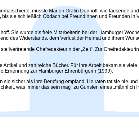
inmarschierte, musste Marion Gräfin Dönhoff, wie tausende an
h, bis sie schließlich Obdach bei Freundinnen und Freunden in 
f. Sie wurde als freie Mitarbeiterin bei der Hamburger Wochenze
während des Widerstands, dem Verlust der Heimat und ihrem Wun
 stellvertretende Chefredakteurin der „Zeit“. Zur Chefredakteuri
e Artikel und zahlreiche Bücher. Für ihre Arbeit bekam sie vie
ie Ernennung zur Hamburger Ehrenbürgerin (1999).
en sie sicher als ihre Berufung empfand. Heiraten tat sie nie u
hkeit, was immer das sein mag“ zu Gunsten eines „männlich f