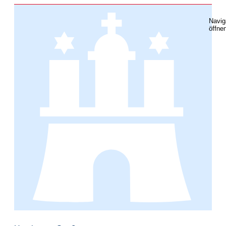
Navig
öffne