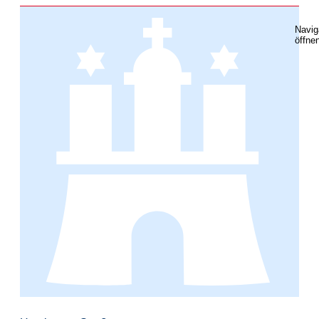
Navig
öffne