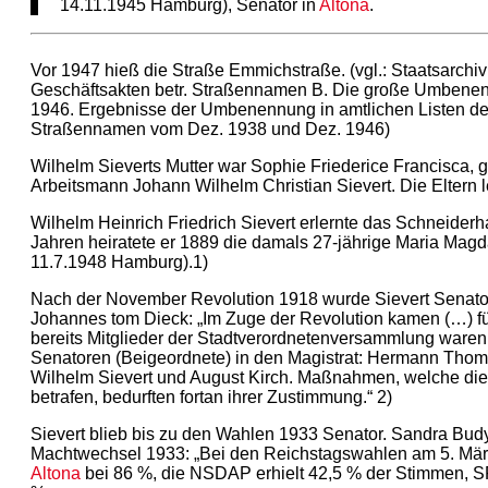
14.11.1945 Hamburg), Senator in
Altona
.
Vor 1947 hieß die Straße Emmichstraße. (vgl.: Staatsarchi
Geschäftsakten betr. Straßennamen B. Die große Umbene
1946. Ergebnisse der Umbenennung in amtlichen Listen de
Straßennamen vom Dez. 1938 und Dez. 1946)
Wilhelm Sieverts Mutter war Sophie Friederice Francisca, g
Arbeitsmann Johann Wilhelm Christian Sievert. Die Eltern l
Wilhelm Heinrich Friedrich Sievert erlernte das Schneiderh
Jahren heiratete er 1889 die damals 27-jährige Maria Mag
11.7.1948 Hamburg).1)
Nach der November Revolution 1918 wurde Sievert Senato
Johannes tom Dieck: „Im Zuge der Revolution kamen (…) fü
bereits Mitglieder der Stadtverordnetenversammlung waren
Senatoren (Beigeordnete) in den Magistrat: Hermann Thomas
Wilhelm Sievert und August Kirch. Maßnahmen, welche die
betrafen, bedurften fortan ihrer Zustimmung.“ 2)
Sievert blieb bis zu den Wahlen 1933 Senator. Sandra Budy
Machtwechsel 1933: „Bei den Reichstagswahlen am 5. März
Altona
bei 86 %, die NSDAP erhielt 42,5 % der Stimmen,