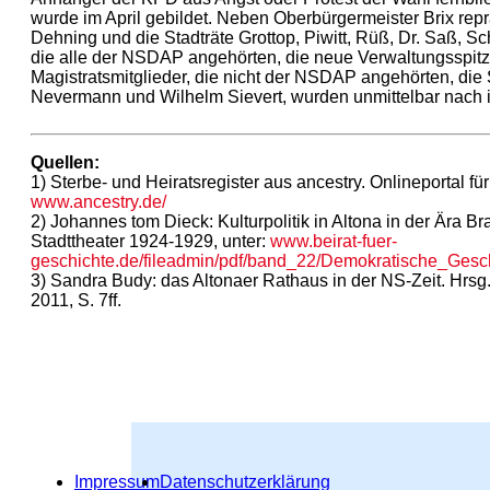
wurde im April gebildet. Neben Oberbürgermeister Brix repr
Dehning und die Stadträte Grottop, Piwitt, Rüß, Dr. Saß, 
die alle der NSDAP angehörten, die neue Verwaltungsspitz
Magistratsmitglieder, die nicht der NSDAP angehörten, die
Nevermann und Wilhelm Sievert, wurden unmittelbar nach ih
Quellen:
1) Sterbe- und Heiratsregister aus ancestry. Onlineportal f
www.ancestry.de/
2) Johannes tom Dieck: Kulturpolitik in Altona in der Ära B
Stadttheater 1924-1929, unter:
www.beirat-fuer-
geschichte.de/fileadmin/pdf/band_22/Demokratische_Ges
3) Sandra Budy: das Altonaer Rathaus in der NS-Zeit. Hrs
2011, S. 7ff.
Impressum
Datenschutzerklärung