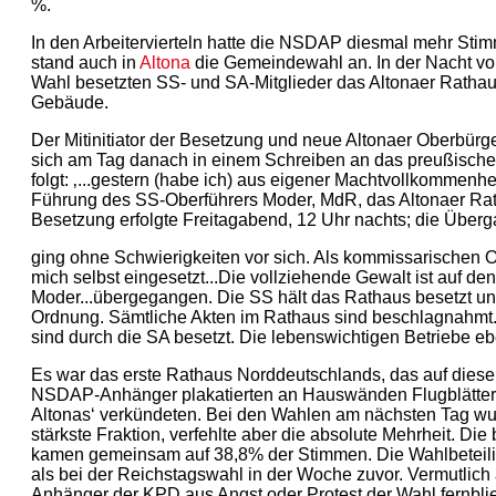
%.
In den Arbeitervierteln hatte die NSDAP diesmal mehr Sti
stand auch in
Altona
die Gemeindewahl an. In der Nacht von
Wahl besetzten SS- und SA-Mitglieder das Altonaer Rathau
Gebäude.
Der Mitinitiator der Besetzung und neue Altonaer Oberbürge
sich am Tag danach in einem Schreiben an das preußische
folgt: ‚...gestern (habe ich) aus eigener Machtvollkommenhe
Führung des SS-Oberführers Moder, MdR, das Altonaer Rat
Besetzung erfolgte Freitagabend, 12 Uhr nachts; die Über
ging ohne Schwierigkeiten vor sich. Als kommissarischen 
mich selbst eingesetzt...Die vollziehende Gewalt ist auf d
Moder...übergegangen. Die SS hält das Rathaus besetzt und
Ordnung. Sämtliche Akten im Rathaus sind beschlagnahmt. (.
sind durch die SA besetzt. Die lebenswichtigen Betriebe eben
Es war das erste Rathaus Norddeutschlands, das auf die
NSDAP-Anhänger plakatierten an Hauswänden Flugblätter, 
Altonas‘ verkündeten. Bei den Wahlen am nächsten Tag w
stärkste Fraktion, verfehlte aber die absolute Mehrheit. Die
kamen gemeinsam auf 38,8% der Stimmen. Die Wahlbeteilig
als bei der Reichstagswahl in der Woche zuvor. Vermutlich 
Anhänger der KPD aus Angst oder Protest der Wahl fernbli