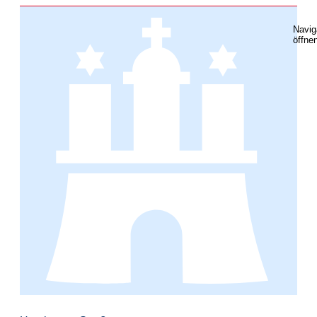
Navig
öffne