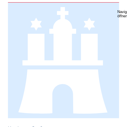
Navig
öffne