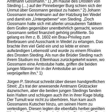
Amtmann Gossmann.“ 1) „Im Hause des Drosten von
Steding (…) auf der Pinneberger Burg schien sich der
Unmut über Gossmann gestaut zu haben.“ 2) Johann
Gossmann war Amtmann auf der Hatzburg bei Wedel
und damit ein „Untergebener“ von Steding. „Doch
Gossmann hatte sich mit allerlei unsauberen Taktiken
dem Grafen gegenüber unentbehrlich gemacht, wovon
Gossmann selbst finanziell gehörig profitierte. So
gelang es ihm z. B. 1602 ein Brau-Privileg zum
Bierbrauen und Ausschank in Wedel zu erlangen. Das
brachte ihm viel Geld ein und so lebte er einen
aufwändigen Lebensstil und wurde zu einem Rivalen
des Drosten Steding. Als nun die Brüder Steding nach
ihrem Studium ins Elternhaus zurückgekehrt waren, wo
Gossmann eine Amtsstube hatte, griffen die beiden
jungen Männer ihn in der Amtsstube an und
verprügelten ihn.“ 1)
Jürgen P. Strohsat schreibt über diesen handgreiflichen
Streit: „Es trat der anwesende Amtmann Grützacker
dazwischen, aber die beiden jungen Stedings fanden
kein Halten und schlugen auch ihn in ihrer Rage blutig.
Der Tumult war nicht zu überhören. Nun kam auch
Gossmanns Kutscher hinzu, um seinen Herrn zu
verteidigen. Diesen legten die ebenfalls herbei geeilten