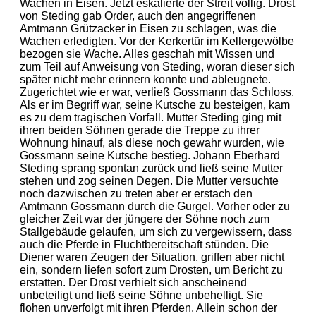
Wachen in Eisen. Jetzt eskalierte der Streit völlig. Drost
von Steding gab Order, auch den angegriffenen
Amtmann Grützacker in Eisen zu schlagen, was die
Wachen erledigten. Vor der Kerkertür im Kellergewölbe
bezogen sie Wache. Alles geschah mit Wissen und
zum Teil auf Anweisung von Steding, woran dieser sich
später nicht mehr erinnern konnte und ableugnete.
Zugerichtet wie er war, verließ Gossmann das Schloss.
Als er im Begriff war, seine Kutsche zu besteigen, kam
es zu dem tragischen Vorfall. Mutter Steding ging mit
ihren beiden Söhnen gerade die Treppe zu ihrer
Wohnung hinauf, als diese noch gewahr wurden, wie
Gossmann seine Kutsche bestieg. Johann Eberhard
Steding sprang spontan zurück und ließ seine Mutter
stehen und zog seinen Degen. Die Mutter versuchte
noch dazwischen zu treten aber er erstach den
Amtmann Gossmann durch die Gurgel. Vorher oder zu
gleicher Zeit war der jüngere der Söhne noch zum
Stallgebäude gelaufen, um sich zu vergewissern, dass
auch die Pferde in Fluchtbereitschaft stünden. Die
Diener waren Zeugen der Situation, griffen aber nicht
ein, sondern liefen sofort zum Drosten, um Bericht zu
erstatten. Der Drost verhielt sich anscheinend
unbeteiligt und ließ seine Söhne unbehelligt. Sie
flohen unverfolgt mit ihren Pferden. Allein schon der