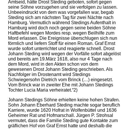
Amtseid, hätte Drost Steding geboten, sofort gegen
seine Söhne vorzugehen und sie verfolgen zu lassen.
Unbeeindruckt von dem was vorgefallen war, begab
Steding sich am nächsten Tag für zwei Nächte nach
Hamburg. Vermutlich während Stedings Aufenthalt in
Hamburg wird doch noch gegen seine beiden Söhne
Haftbefehl wegen Mordes resp. wegen Beilhilfe zum
Mord erlassen. Die Ereignisse überschlugen sich nun
förmlich und liefern Stoff für einen Roman. Graf Ernst
wurde sofort unterrichtet und reagierte schnell. Drost
Johann Steding wird wegen der Vorfälle sofort abgelöst
und bereits am 19.März 1618, also nur 4 Tage nach
dem Mord, wird in den Akten schon von dem
gewesenen Drost Johann Steding geschrieben. Als
Nachfolger im Drostenamt wird Stedings
Schwiegersohn Dietrich vom Brinck (…) eingesetzt.
Vom Brinck war in zweiter Ehe mit Johann Stedings
Tochter Lucia Maria verheiratet.“2)
Johann Stedings Söhne erhielten keine hohen Strafen.
Sohn Johann Eberhard Steding machte sogar beruflich
Karriere, wurde 1620 Hofrat in Wolfenbüttel und 1636
Geheimer Rat und Hofmarschall. Jürgen P. Strohsal
vermutet, dass die Familie Steding gute Kontakte zum
gräflichen Hof von Graf Ernst hatte und deshalb die