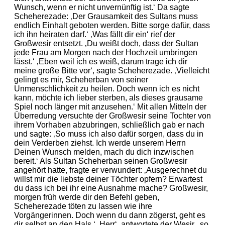
Wunsch, wenn er nicht unvernünftig ist.‘ Da sagte
Scheherezade: ‚Der Grausamkeit des Sultans muss
endlich Einhalt geboten werden. Bitte sorge dafür, dass
ich ihn heiraten darf.‘ ‚Was fällt dir ein‘ rief der
Großwesir entsetzt. ‚Du weißt doch, dass der Sultan
jede Frau am Morgen nach der Hochzeit umbringen
lässt.‘ ‚Eben weil ich es weiß, darum trage ich dir
meine große Bitte vor‘, sagte Scheherezade. ‚Vielleicht
gelingt es mir, Scheherban von seiner
Unmenschlichkeit zu heilen. Doch wenn ich es nicht
kann, möchte ich lieber sterben, als dieses grausame
Spiel noch länger mit anzusehen.‘ Mit allen Mitteln der
Überredung versuchte der Großwesir seine Tochter von
ihrem Vorhaben abzubringen, schließlich gab er nach
und sagte: ‚So muss ich also dafür sorgen, dass du in
dein Verderben ziehst. Ich werde unserem Herrn
Deinen Wunsch melden, mach du dich inzwischen
bereit.‘ Als Sultan Scheherban seinen Großwesir
angehört hatte, fragte er verwundert: ‚Ausgerechnet du
willst mir die liebste deiner Töchter opfern? Erwartest
du dass ich bei ihr eine Ausnahme mache? Großwesir,
morgen früh werde dir den Befehl geben,
Scheherezade töten zu lassen wie ihre
Vorgängerinnen. Doch wenn du dann zögerst, geht es
dir selbst an den Hals.‘ ‚Herr‘, antwortete der Wesir, ‚so