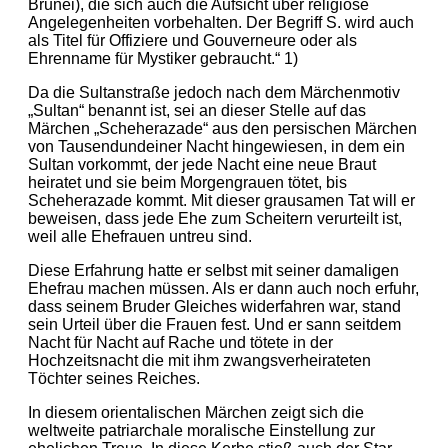
Brunei), die sich auch die Aufsicht über religiöse
Angelegenheiten vorbehalten. Der Begriff S. wird auch
als Titel für Offiziere und Gouverneure oder als
Ehrenname für Mystiker gebraucht.“ 1)
Da die Sultanstraße jedoch nach dem Märchenmotiv
„Sultan“ benannt ist, sei an dieser Stelle auf das
Märchen „Scheherazade“ aus den persischen Märchen
von Tausendundeiner Nacht hingewiesen, in dem ein
Sultan vorkommt, der jede Nacht eine neue Braut
heiratet und sie beim Morgengrauen tötet, bis
Scheherazade kommt. Mit dieser grausamen Tat will er
beweisen, dass jede Ehe zum Scheitern verurteilt ist,
weil alle Ehefrauen untreu sind.
Diese Erfahrung hatte er selbst mit seiner damaligen
Ehefrau machen müssen. Als er dann auch noch erfuhr,
dass seinem Bruder Gleiches widerfahren war, stand
sein Urteil über die Frauen fest. Und er sann seitdem
Nacht für Nacht auf Rache und tötete in der
Hochzeitsnacht die mit ihm zwangsverheirateten
Töchter seines Reiches.
In diesem orientalischen Märchen zeigt sich die
weltweite patriarchale moralische Einstellung zur