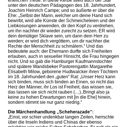
ehelichen Treue. In diese Kerbe stieß auch der Star
unter den deutschen Pädagogen des 18. Jahrhundert,
Joachim Heinrich Campe; und so äußerte er über die
Ehe: „Selbst der Mann, welcher um deine Hand sich
bewirbt, wird alle Künste der Schmeicheleien und der
Liebkosungen anwenden, dir den Kopf zu verdrehen,
um ihn nachher dir wieder zurecht zu setzen. ER wird
dein demütiger Sklave sein, um dann dein Herr zu
werden; er wird dich vergöttern, um dir nachher die
Rechte der Menschheit zu schmälern.“ Und das
bedeutete auch: der Ehemann durfte sich Freiheiten
erlauben, auch in sexueller Hinsicht, die Frau hingegen
nicht. Und so gab die Hamburger Kaufmannstochter
und spätere Wandsbeker Pastorengattin Margarethe
Elisabeth Milow, geborene Hudtwalcker ihren Töchtern
im 18. Jahrhundert den „guten“ Rat: „Unser Herz kann
sich binden, muss sich binden an Einen, so nicht das
Herz der Männer, ihr Los ist Freiheit, das wissen sie,
das lassen sie sich nicht rauben (…)..Bringt also ja
keine zu hohen Erwartungen mit [in die Ehe] hinein,
sondern stimmt sie nur ganz niedrig.“
Die Märchenhandlung „Scheherazade“:
„Einst, vor schier undenkbar langen Zeiten, herrschte
über die Inseln Indiens und Chinas der ebenso