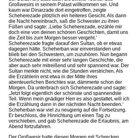
Großwesirs in seinem Palast willkommen sei. Und
kaum war Dinarzade dort eingetroffen, zeigte
Scheherezade plötzlich ein heiteres Gesicht. Als dann
die Nacht hereinbrach, saß die Schwester zu ihren
Füßen und sagte: ‚Liebe Scheherezade, erzähle mir
doch eine von deinen schönen Geschichten, damit uns
die Zeit bis zum Morgen besser vergeht.‘
Scheherezade fragte darauf den Sultan, ob er etwas
dagegen hätte. Scheherban war einverstanden und
blieb bei den Schwestern, um zuzuhören. Nun begann
Scheherezade mit einer sehr langen Geschichte, die
aber auch sehr mitreißend und sehr spannend war. Der
Sultan merkte nicht, wie die Stunden verstrichen. Als
die Erzählerin erst etwa in der Mitte ihres
abenteuerlichen Berichtes war, dämmerte schon der
Morgen. Da unterbrach sich Scheherezade und sagte:
‚Jetzt folgt eigentlich der schönste und spannendste
Teil. Wenn mein gnädiger Herr es also gestattet, will ich
die Erzählung dann in der nächsten Nacht beenden.‘
Scheherban war viel zu neugierig auf die Fortsetzung.
Er beschloss, die Hinrichtung um einen Tag zu
verschieben, und gab Scheherezade die Erlaubnis, am
Abend fortzufahren.
Der Großwesir hatte diesen Morgen mit Schrecken