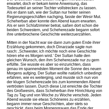
erwartet, doch er bekam keine Anweisung, das
Todesurteil an seiner Tochter vollstrecken zu lassen.
Als er dann sah, wie der Sultan nur heiter seinen
Regierungsgeschäften nachging, fasste der Wesir Mut.
Scheherban aber konnte den Abend kaum erwarten.
Als er sein Schlafzimmer betrat, saßen dort schon die
beiden Schwestern, und Scheherezade begann sofort
ihre unterbrochene Geschichte weiterzuerzählen.
Mitten in der Nacht war sie dann zum guten Ende ihrer
Erzählung gekommen, doch Dinarzade sagte nun
rasch: ‚Schwester, ich möchte noch eine Geschichte
hören ehe es Morgen wird.‘ Der Sultan hatte den
gleichen Wunsch, den ihm Scheherezade nur zu gern
erfüllte. Sie wusste es aber so einzurichten, dass
genau im spannendsten Moment die Sonne des neuen
Morgens aufging. Der Sultan wollte natürlich unbedingt
erfahren, wie es weiterging, und musste sich nun von
der klugen Scheherezade bis zum kommenden Abend
vertrösten lassen. Durch diese List erreichte die Tochter
des Großwesirs, dass Scheherban ihre Hinrichtung von
Tag zu Tag und von Woche zu Woche verschob. Jeden
Abend wusste sie etwas Schöneres zu erzählen,
begann immer neue Geschichten, aber stets so
geschickt, dass beim Morgengrauen das Ende der