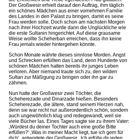
Der Großwesir erhielt darauf den Auftrag, ihm täglich
ein schönes Mädchen aus einer vornehmen Familie
des Landes in den Palast zu bringen, damit es seine
Frau werden solle. Doch schon am nächsten Morgen
nach ihrer Hochzeit wurde dann die Unglückliche wie
die erste Sultanin hingerichtet. Auf diese grausame
Weise wollte Scheherban erreichen, dass ihn keine
Frau jemals wieder hintergehen könnte.
Schon Monate währte dieses sinnlose Morden. Angst
und Schrecken erfüllten das Land, denn Hunderte von
schönen Mädchen hatten bereits ihr junges Leben
verloren. Aber niemand traute sich zu, den wilden
Sultan zur Mäßigung zu bringen oder ihn gar zu
zähmen.
Nun hatte der Großwesir zwei Töchter, die
Scheherezade und Dinarzade hießen. Besonders
Scheherezade, die ältere, stand seinem Herzen nah,
denn sie war nicht nur außerordentlich schön, sondern
auch ungewöhnlich klug und redegewandt, weil sie
viele Bücher las. Eines Tages sagte sie zu ihrem Vater:
‚Würdest du deiner Tochter auch eine große Bitte
erfüllen?‘ ‚Was in meiner Macht liegt, tue ich gern für
dich‘, antwortete der Großwesir. ‚Ich erfülle dir jeden