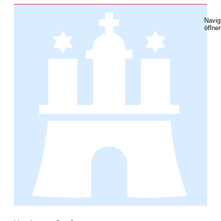
Navig
öffne