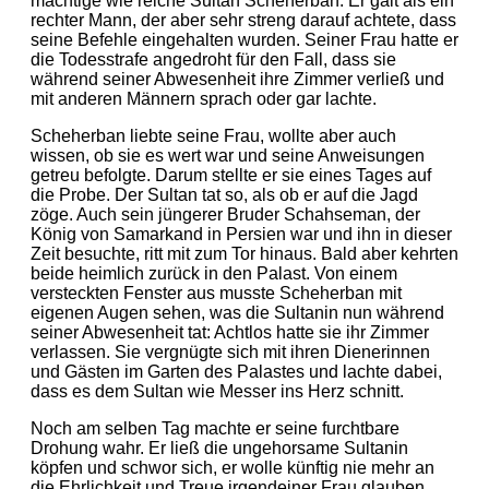
mächtige wie reiche Sultan Scheherban. Er galt als ein
rechter Mann, der aber sehr streng darauf achtete, dass
seine Befehle eingehalten wurden. Seiner Frau hatte er
die Todesstrafe angedroht für den Fall, dass sie
während seiner Abwesenheit ihre Zimmer verließ und
mit anderen Männern sprach oder gar lachte.
Scheherban liebte seine Frau, wollte aber auch
wissen, ob sie es wert war und seine Anweisungen
getreu befolgte. Darum stellte er sie eines Tages auf
die Probe. Der Sultan tat so, als ob er auf die Jagd
zöge. Auch sein jüngerer Bruder Schahseman, der
König von Samarkand in Persien war und ihn in dieser
Zeit besuchte, ritt mit zum Tor hinaus. Bald aber kehrten
beide heimlich zurück in den Palast. Von einem
versteckten Fenster aus musste Scheherban mit
eigenen Augen sehen, was die Sultanin nun während
seiner Abwesenheit tat: Achtlos hatte sie ihr Zimmer
verlassen. Sie vergnügte sich mit ihren Dienerinnen
und Gästen im Garten des Palastes und lachte dabei,
dass es dem Sultan wie Messer ins Herz schnitt.
Noch am selben Tag machte er seine furchtbare
Drohung wahr. Er ließ die ungehorsame Sultanin
köpfen und schwor sich, er wolle künftig nie mehr an
die Ehrlichkeit und Treue irgendeiner Frau glauben.