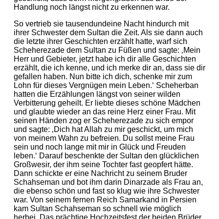
Handlung noch längst nicht zu erkennen war.
So vertrieb sie tausendundeine Nacht hindurch mit
ihrer Schwester dem Sultan die Zeit. Als sie dann auch
die letzte ihrer Geschichten erzählt hatte, warf sich
Scheherezade dem Sultan zu Füßen und sagte: ‚Mein
Herr und Gebieter, jetzt habe ich dir alle Geschichten
erzählt, die ich kenne, und ich merke dir an, dass sie dir
gefallen haben. Nun bitte ich dich, schenke mir zum
Lohn für dieses Vergnügen mein Leben.‘ Scheherban
hatten die Erzählungen längst von seiner wilden
Verbitterung geheilt. Er liebte dieses schöne Mädchen
und glaubte wieder an das reine Herz einer Frau. Mit
seinen Händen zog er Scheherezade zu sich empor
und sagte: ‚Dich hat Allah zu mir geschickt, um mich
von meinem Wahn zu befreien. Du sollst meine Frau
sein und noch lange mit mir in Glück und Freuden
leben.‘ Darauf beschenkte der Sultan den glücklichen
Großwesir, der ihm seine Tochter fast geopfert hätte.
Dann schickte er eine Nachricht zu seinem Bruder
Schahseman und bot ihm darin Dinarzade als Frau an,
die ebenso schön und fast so klug wie ihre Schwester
war. Von seinem fernen Reich Samarkand in Persien
kam Sultan Schahseman so schnell wie möglich
herbei. Das prächtige Hochzeitsfest der beiden Brüder