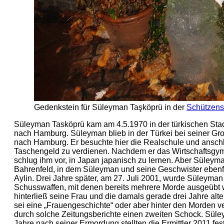
Gedenkstein für Süleyman Taşköprü in der
Schützens
Süleyman Tasköprü kam am 4.5.1970 in der türkischen Stadt
nach Hamburg. Süleyman blieb in der Türkei bei seiner Gro
nach Hamburg. Er besuchte hier die Realschule und anschl
Taschengeld zu verdienen. Nachdem er das Wirtschaftsgymna
schlug ihm vor, in Japan japanisch zu lernen. Aber Süleym
Bahrenfeld, in dem Süleyman und seine Geschwister ebenf
Aylin. Drei Jahre später, am 27. Juli 2001, wurde Süleym
Schusswaffen, mit denen bereits mehrere Morde ausgeübt 
hinterließ seine Frau und die damals gerade drei Jahre alt
sei eine „Frauengeschichte“ oder aber hinter den Morden v
durch solche Zeitungsberichte einen zweiten Schock. Süleym
Jahre nach seiner Ermordung stellten die Ermittler 2011 