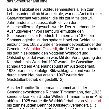
das Schleusenamt inne.
Da die Tätigkeit des Schleusenmeisters allein zum
Lebensunterhalt nicht ausreichte, war das Amt mit einer
Gastwirtschaft verbunden, die bis zur Mitte des 19.
Jahrhunderts fast ausschließlich von den
Alsterschiffern aufgesucht wurde. Der zunehmende
Ausflugsverkehr von Hamburg ermutigte den
Schleusenmeister Friedrich Timmermann 1876 ein
Sommerlogierhaus, das spätere Hotel zur Schleuse,
einzurichten. 1882 wurde er Gemeindevorsitzender der
Gemeinde
Wohldorf-Ohlstedt
, die 1872 aus den beiden
bis dahin selbständigen Vogteien Wohldorf und
Ohlstedt gebildet worden war. Mit der Verlängerung der
Kleinbahn bis Wohldorf 1907 wurde die Gaststätte
schlagartig ein Anziehungspunkt am Alsteroberlauf.
1923 brannte sie infolge Blitzschlags ab und wurde
durch einen Neubau ersetzt. 1967 wurde der
Gaststättenbetrieb eingestellt.“ 2)
Aus der Familie Timmermann stammt auch der
Gemeindevorsitzende Richard Timmermann, der „1923
seinen erkrankten Bruder Wilhelm Timmermann im Amt
ablöste. 1925 wurde die Walddörferbahn von
Volksdorf
bis zum heutigen Bahnhof (Ohlstedt) verlängert. (…)