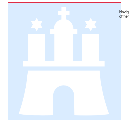
Navig
öffne