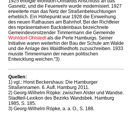
1925 erfolgte Wohldorf-Ohlstedts Anschluss an das
Gasnetz, und die Feuerwehr wurde modernisiert. 1927
erweiterte man das Netz der Straßenbeleuchtungen
erheblich. Ein Höhepunkt war 1928 die Einweihung
des neuen Rathauses am Bahnhof. Bei der Richtfeier
des repräsentativen Backsteinbaus bezeichnete
Gemeindevorsitzender Timmermann die Gemeinde
Wohldorf-Ohlstedt
als die Perle Hamburgs. Seiner
Initiative waren weiterhin der Bau der Schule am Walde
und die Anlage des Waldfriedhofs zuzuschreiben. 1933
musste Timmermann der neuen politischen
Entwicklung weichen.“3)
Quellen:
1) vgl.: Horst Beckershaus: Die Hamburger
Straßennamen. 6. Aufl. Hamburg 2011.
2) Georg-Wilhelm Röpke: zwischen Alster und Wandse.
Stadtteil-Lexikon des Bezirks Wandsbek. Hamburg
1985, S. 185.
3) Georg-Wilhelm Röpke, a. a. O., S. 188.