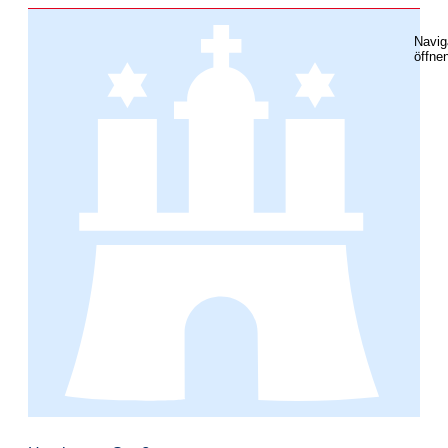
Navig
öffne