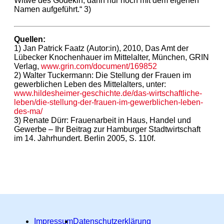
Witwe des Godekin, dann nur noch mit dem eigenen
Namen aufgeführt.“ 3)
Quellen:
1) Jan Patrick Faatz (Autor:in), 2010, Das Amt der
Lübecker Knochenhauer im Mittelalter, München, GRIN
Verlag,
www.grin.com/document/169852
2) Walter Tuckermann: Die Stellung der Frauen im
gewerblichen Leben des Mittelalters, unter:
www.hildesheimer-geschichte.de/das-wirtschaftliche-
leben/die-stellung-der-frauen-im-gewerblichen-leben-
des-ma/
3) Renate Dürr: Frauenarbeit in Haus, Handel und
Gewerbe – Ihr Beitrag zur Hamburger Stadtwirtschaft
im 14. Jahrhundert. Berlin 2005, S. 110f.
Impressum
Datenschutzerklärung