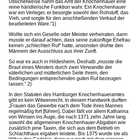
Üblicherweise nahm das Amt der Knochenhauer eine
reine händlerische Funktion wahr. Ein Knochenhauer
war ein Verleger, er besorgte sowohl den Rohstoff, das
Vieh, und sorgte für den anschließenden Verkauf der
bearbeiteten Ware.“1)
Wollte sich ein Geselle oder Meister verheiraten, dann
musste er darauf achten, dass seine zukünftige Ehefrau
keinen „schlechten Ruf“ hatte, ansonsten drohte den
Männern der Ausschluss aus ihrer Zunft.
So war es auch in Hildesheim. Deshalb „musste die
Braut eines Meisters durch zwei Verwandte der
väterlichen und mütterlichen Seite ihrem, den
Bedingungen entsprechenden guten Ruf bezeugen
lassen.“ 2)
In den Statuten des Hamburger Knochenhaueramtes
gibt es kein Witwenrecht. In diesem Handwerk durften
„Frauen das Gewerbe nach dem Tode ihres Mannes
regelmäßig fort [führen]. Dabei fällt vor allem Katharina
von Winsen ins Auge, die nach 1371 zehn Jahre lang
sowohl die allgemeinen Knochenhauer-Abgaben wie
zusätzlich jene Taxen, die sich aus dem Betrieb im
Schlachthaus ergaben leistete. Bis 1375 wurde sie als