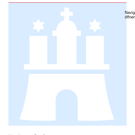
Navig
öffne