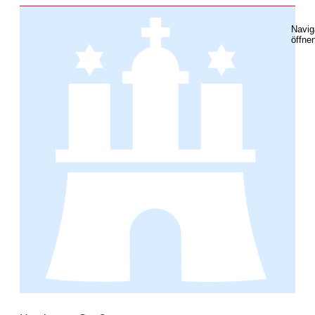
Navig
öffne