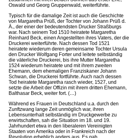
Oswald und Georg Gruppenwald, weiterführte.
Typisch für die damalige Zeit ist auch die Geschichte
von Margaretha Prüß, der Tochter von Johann Prüß d.
Ä., der einer der bedeutendsten Drucker Straßburgs
war. Nach seinem Tod 1510 heiratete Margaretha
Reinhard Beck, einen Angestellten ihres Vaters, der die
Druckerei weiterführte. Nach dessen Tod 1521
heiratete wiederum deren gemeinsame Tochter Ursula
den Drucker Wolfgang Forter und leitete selbständig
die väterliche Druckerei, bis ihre Mutter Margaretha
1524 wiederum heiratete und mit ihrem zweiten
Ehemann, dem ehemaligen Franziskaner Johann
Schwan, die Druckerei fortführte. Auch nach dessen
Tod heiratete Margaretha rasch wieder, 1527, und
setzte die Arbeit der Offizin mit ihrem dritten Ehemann,
Balthasar Beck, weiter fort. (…)
Während es Frauen in Deutschland u.a. durch den
Zunftzwang lange Zeit unmöglich war, ihren
Lebensunterhalt selbständig im Druckgewerbe zu
erwirtschaften, sah die Situation im 18. und 19.
Jahrhundert etwa in den liberaleren Vereinigten
Staaten von Amerika oder in Frankreich nach der
Revolution erheblich anders aus. Es gab