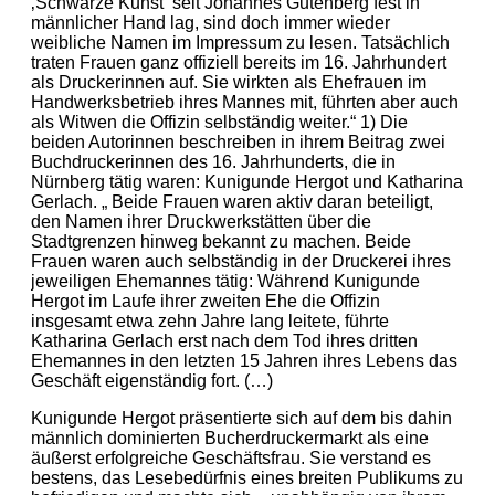
‚Schwarze Kunst‘ seit Johannes Gutenberg fest in
männlicher Hand lag, sind doch immer wieder
weibliche Namen im Impressum zu lesen. Tatsächlich
traten Frauen ganz offiziell bereits im 16. Jahrhundert
als Druckerinnen auf. Sie wirkten als Ehefrauen im
Handwerksbetrieb ihres Mannes mit, führten aber auch
als Witwen die Offizin selbständig weiter.“ 1) Die
beiden Autorinnen beschreiben in ihrem Beitrag zwei
Buchdruckerinnen des 16. Jahrhunderts, die in
Nürnberg tätig waren: Kunigunde Hergot und Katharina
Gerlach. „ Beide Frauen waren aktiv daran beteiligt,
den Namen ihrer Druckwerkstätten über die
Stadtgrenzen hinweg bekannt zu machen. Beide
Frauen waren auch selbständig in der Druckerei ihres
jeweiligen Ehemannes tätig: Während Kunigunde
Hergot im Laufe ihrer zweiten Ehe die Offizin
insgesamt etwa zehn Jahre lang leitete, führte
Katharina Gerlach erst nach dem Tod ihres dritten
Ehemannes in den letzten 15 Jahren ihres Lebens das
Geschäft eigenständig fort. (…)
Kunigunde Hergot präsentierte sich auf dem bis dahin
männlich dominierten Bucherdruckermarkt als eine
äußerst erfolgreiche Geschäftsfrau. Sie verstand es
bestens, das Lesebedürfnis eines breiten Publikums zu