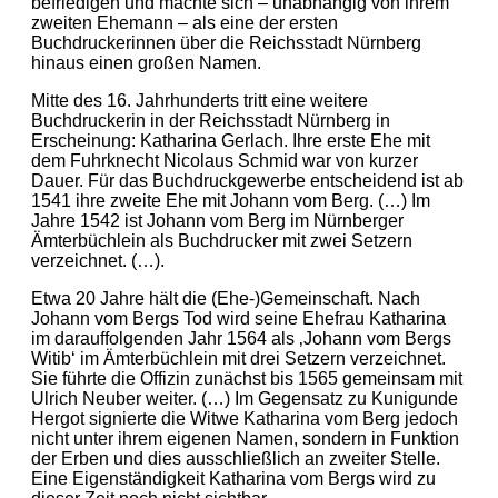
befriedigen und machte sich – unabhängig von ihrem
zweiten Ehemann – als eine der ersten
Buchdruckerinnen über die Reichsstadt Nürnberg
hinaus einen großen Namen.
Mitte des 16. Jahrhunderts tritt eine weitere
Buchdruckerin in der Reichsstadt Nürnberg in
Erscheinung: Katharina Gerlach. Ihre erste Ehe mit
dem Fuhrknecht Nicolaus Schmid war von kurzer
Dauer. Für das Buchdruckgewerbe entscheidend ist ab
1541 ihre zweite Ehe mit Johann vom Berg. (…) Im
Jahre 1542 ist Johann vom Berg im Nürnberger
Ämterbüchlein als Buchdrucker mit zwei Setzern
verzeichnet. (…).
Etwa 20 Jahre hält die (Ehe-)Gemeinschaft. Nach
Johann vom Bergs Tod wird seine Ehefrau Katharina
im darauffolgenden Jahr 1564 als ‚Johann vom Bergs
Witib‘ im Ämterbüchlein mit drei Setzern verzeichnet.
Sie führte die Offizin zunächst bis 1565 gemeinsam mit
Ulrich Neuber weiter. (…) Im Gegensatz zu Kunigunde
Hergot signierte die Witwe Katharina vom Berg jedoch
nicht unter ihrem eigenen Namen, sondern in Funktion
der Erben und dies ausschließlich an zweiter Stelle.
Eine Eigenständigkeit Katharina vom Bergs wird zu