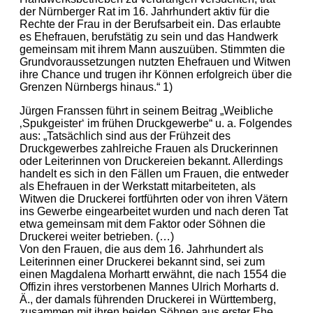
der Nürnberger Rat im 16. Jahrhundert aktiv für die
Rechte der Frau in der Berufsarbeit ein. Das erlaubte
es Ehefrauen, berufstätig zu sein und das Handwerk
gemeinsam mit ihrem Mann auszuüben. Stimmten die
Grundvoraussetzungen nutzten Ehefrauen und Witwen
ihre Chance und trugen ihr Können erfolgreich über die
Grenzen Nürnbergs hinaus.“ 1)
Jürgen Franssen führt in seinem Beitrag „Weibliche
‚Spukgeister‘ im frühen Druckgewerbe“ u. a. Folgendes
aus: „Tatsächlich sind aus der Frühzeit des
Druckgewerbes zahlreiche Frauen als Druckerinnen
oder Leiterinnen von Druckereien bekannt. Allerdings
handelt es sich in den Fällen um Frauen, die entweder
als Ehefrauen in der Werkstatt mitarbeiteten, als
Witwen die Druckerei fortführten oder von ihren Vätern
ins Gewerbe eingearbeitet wurden und nach deren Tat
etwa gemeinsam mit dem Faktor oder Söhnen die
Druckerei weiter betrieben. (…)
Von den Frauen, die aus dem 16. Jahrhundert als
Leiterinnen einer Druckerei bekannt sind, sei zum
einen Magdalena Morhartt erwähnt, die nach 1554 die
Offizin ihres verstorbenen Mannes Ulrich Morharts d.
Ä., der damals führenden Druckerei in Württemberg,
zusammen mit ihren beiden Söhnen aus erster Ehe,