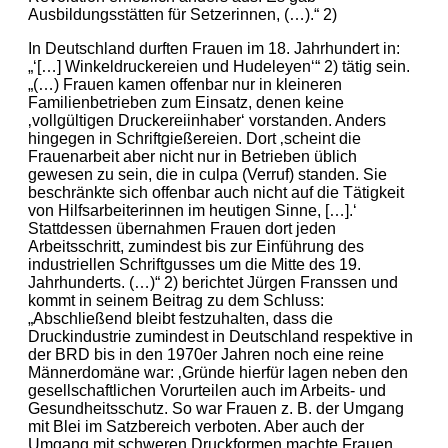
Ausbildungsstätten für Setzerinnen, (…).“ 2)
In Deutschland durften Frauen im 18. Jahrhundert in:
„‘[…] Winkeldruckereien und Hudeleyen‘“ 2) tätig sein.
„(…) Frauen kamen offenbar nur in kleineren
Familienbetrieben zum Einsatz, denen keine
‚vollgültigen Druckereiinhaber‘ vorstanden. Anders
hingegen in Schriftgießereien. Dort ‚scheint die
Frauenarbeit aber nicht nur in Betrieben üblich
gewesen zu sein, die in culpa (Verruf) standen. Sie
beschränkte sich offenbar auch nicht auf die Tätigkeit
von Hilfsarbeiterinnen im heutigen Sinne, […].‘
Stattdessen übernahmen Frauen dort jeden
Arbeitsschritt, zumindest bis zur Einführung des
industriellen Schriftgusses um die Mitte des 19.
Jahrhunderts. (…)“ 2) berichtet Jürgen Franssen und
kommt in seinem Beitrag zu dem Schluss:
„Abschließend bleibt festzuhalten, dass die
Druckindustrie zumindest in Deutschland respektive in
der BRD bis in den 1970er Jahren noch eine reine
Männerdomäne war: ‚Gründe hierfür lagen neben den
gesellschaftlichen Vorurteilen auch im Arbeits- und
Gesundheitsschutz. So war Frauen z. B. der Umgang
mit Blei im Satzbereich verboten. Aber auch der
Umgang mit schweren Druckformen machte Frauen