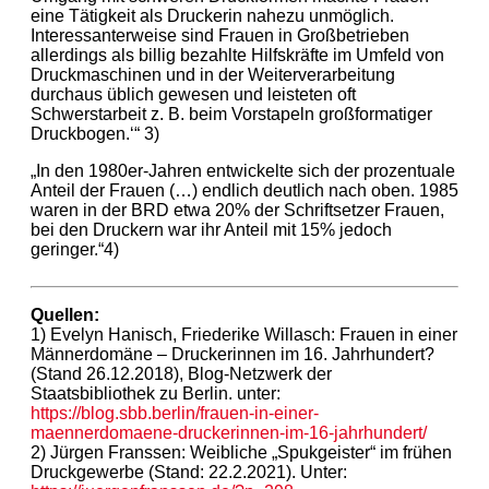
eine Tätigkeit als Druckerin nahezu unmöglich.
Interessanterweise sind Frauen in Großbetrieben
allerdings als billig bezahlte Hilfskräfte im Umfeld von
Druckmaschinen und in der Weiterverarbeitung
durchaus üblich gewesen und leisteten oft
Schwerstarbeit z. B. beim Vorstapeln großformatiger
Druckbogen.‘“ 3)
„In den 1980er-Jahren entwickelte sich der prozentuale
Anteil der Frauen (…) endlich deutlich nach oben. 1985
waren in der BRD etwa 20% der Schriftsetzer Frauen,
bei den Druckern war ihr Anteil mit 15% jedoch
geringer.“4)
Quellen:
1) Evelyn Hanisch, Friederike Willasch: Frauen in einer
Männerdomäne – Druckerinnen im 16. Jahrhundert?
(Stand 26.12.2018), Blog-Netzwerk der
Staatsbibliothek zu Berlin. unter:
https://blog.sbb.berlin/frauen-in-einer-
maennerdomaene-druckerinnen-im-16-jahrhundert/
2) Jürgen Franssen: Weibliche „Spukgeister“ im frühen
Druckgewerbe (Stand: 22.2.2021). Unter: