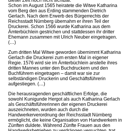
dieser Zeit noch nicht sichtbar.
Schon im August 1565 heiratete die Witwe Katharina
vom Berg den aus Erding stammenden Dietrich
Gerlach. Nach dem Erwerb des Bürgerrechts der
Reichsstadt Nürnberg übernahm er ihren Teil der
Druckerei. Schon 1566 wurde Katharina aus dem
Ämterbüchlein gestrichen und stattdessen ihr dritter
Ehemann zusammen mit Ulrich Neuber eingetragen.
(…)
Zum dritten Mal Witwe geworden übernimmt Katharina
Gerlach die Druckerei zum ersten Mal in eigener
Regie. 1576 wird sie im Ämterbüchlein anstelle ihres
dritten Mannes unter den Buchdruckern und den
Buchführern eingetragen – damit war sie zur
selbständigen Druckerin und Geschäftsführerin
aufgestiegen. (…)
Die herausragenden geschäftlichen Erfolge, die
sowohl Kunigunde Hergot als auch Katharina Gerlach
als Geschäftsführerinnen der eigenen Druckerei
auszeichneten, wurden auch durch die
Handwerkerverordnung der Reichsstadt Nürnberg
ermöglicht, die keine Organisation von Handwerkern in
Zünften duldete. Während Zünfte Frauen aus den
Handwerksbetrieben zu verdrängen versuchten, trat