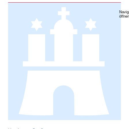
Navig
öffne