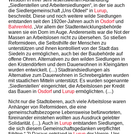
„Siedlerstellen und Arbeitersiedlungen“, in der sie auch
die Siedlergemeinschaft „Uns Oldeel“ in
Lurup
,
beschreibt. Diese und noch weitere wilde Siedlungen
entstanden seit den 1920er-Jahren auch in
Osdorf
und
Bahrenfeld
. „Vor allem der Stadtentwicklungsbehörde
waren sie ein Dorn im Auge. Andererseits war die Not der
Massen an Arbeitslosen nicht zu übersehen. So stießen
Reformideen, die Selbsthilfe der Menschen zu
unterstützen und ihnen kontrolliert von der Stadt das
Siedeln zu ermöglichen, auch bei der Baubehörde auf
offene Ohren. Alternativen zu den wilden Siedlungen in
den Kistendörfern und dem Dauerwohnen in Kleingärten
wurden entwickelt. (…) Stadtrandsiedlungen als
Alternative zum Dauerwohnen in Schrebergärten wurden
mit staatlichen Mitteln unterstützt. Es wurden sogenannte
‚Siedlerstellen‘ eingerichtet, die Arbeitslosen per Kredit
das Bauen in
Osdorf
und
Lurup
ermöglichten. (…)
Nicht nur die Stadtoberen, auch viele Arbeitslose waren
Anhänger von Reformideen, die eine
gemeinschaftsbezogene Lebensweise befürworteten,
füreinander einstehen wollten aus Ausdruck gelebter
Solidarität. (…). Auch in
Lurup
entstanden Siedlungen,
die sich diesem Gemeinschaftsgedanken verpflichtet
fühlten.“ 2) Daraus entstand in
Lurup
der Verein ‚Uns