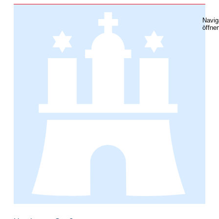
Navig
öffne