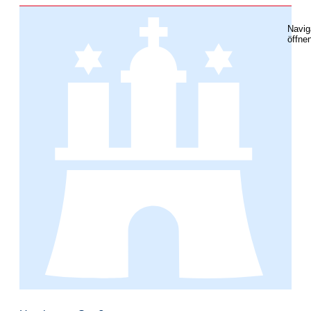
Navig
öffne