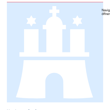
Navig
öffne