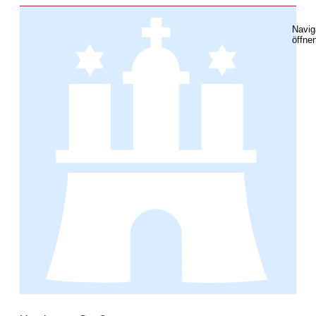
Navig
öffne