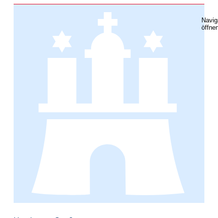
Navig
öffne