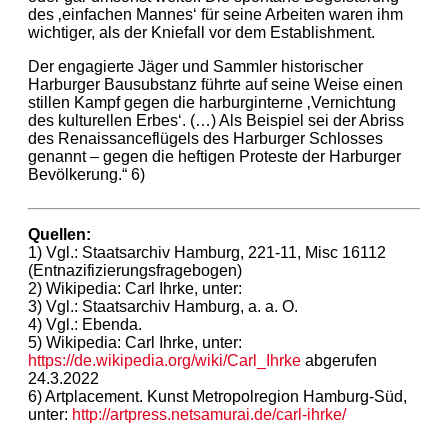
des ‚einfachen Mannes‘ für seine Arbeiten waren ihm
wichtiger, als der Kniefall vor dem Establishment.
Der engagierte Jäger und Sammler historischer
Harburger Bausubstanz führte auf seine Weise einen
stillen Kampf gegen die harburginterne ‚Vernichtung
des kulturellen Erbes‘. (…) Als Beispiel sei der Abriss
des Renaissanceflügels des Harburger Schlosses
genannt – gegen die heftigen Proteste der Harburger
Bevölkerung.“ 6)
Quellen:
1) Vgl.: Staatsarchiv Hamburg, 221-11, Misc 16112
(Entnazifizierungsfragebogen)
2) Wikipedia: Carl Ihrke, unter:
3) Vgl.: Staatsarchiv Hamburg, a. a. O.
4) Vgl.: Ebenda.
5) Wikipedia: Carl Ihrke, unter:
https://de.wikipedia.org/wiki/Carl_Ihrke
abgerufen
24.3.2022
6) Artplacement. Kunst Metropolregion Hamburg-Süd,
unter:
http://artpress.netsamurai.de/carl-ihrke/