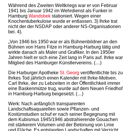
Während des Zweiten Weltkriegs war er von Februar
1941 bis Januar 1942 im Wehrdienst als Funker in
Hamburg
Wandsbek
stationiert. Wegen einer
Knochentuberkulose wurde er entlassen. 3) Ihrke trat
nicht der der NSDAP oder anderer NS-Organisationen
bei. 4).
„Von 1946 bis 1950 war er als Bühnenbildner an den
Bühnen von Hans Fitze in Hamburg-Harburg tätig und
wirkte danach als Maler und Grafiker. In den 1950er
Jahren hielt er sich eine Zeit lang in Paris auf. Ihrke war
Mitglied des Hamburger Künstlervereins. (…)
Die Harburger Apotheke
St. Georg
veröffentlichte bis zu
Ihrkes Tod jährlich einen Kalender mit Ihrke-Motiven.
Carl Ihrke, der zu Lebzeiten in der Öffentlichkeit immer
eine Baskenmütze trug, wurde auf dem Neuen Friedhof
in Hamburg-Harburg beigesetzt. (…)
Werk: Nach anfänglich transparenten
Landschaftsaquarellen sowie Pflanzen- und
Kostümstudien schuf er nach seiner Begegnung mit
dem Kubismus 1945/1946 abstrahierende Gouachen
mit stärkerem Volumen und der Betonung von Linie
und Fläche. Es entstanden Landschaften mit Verzicht