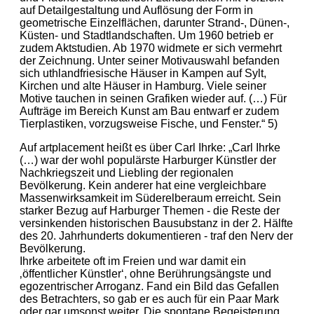
auf Detailgestaltung und Auflösung der Form in
geometrische Einzelflächen, darunter Strand-, Dünen-,
Küsten- und Stadtlandschaften. Um 1960 betrieb er
zudem Aktstudien. Ab 1970 widmete er sich vermehrt
der Zeichnung. Unter seiner Motivauswahl befanden
sich uthlandfriesische Häuser in Kampen auf Sylt,
Kirchen und alte Häuser in Hamburg. Viele seiner
Motive tauchen in seinen Grafiken wieder auf. (…) Für
Aufträge im Bereich Kunst am Bau entwarf er zudem
Tierplastiken, vorzugsweise Fische, und Fenster.“ 5)
Auf artplacement heißt es über Carl Ihrke: „Carl Ihrke
(…) war der wohl populärste Harburger Künstler der
Nachkriegszeit und Liebling der regionalen
Bevölkerung. Kein anderer hat eine vergleichbare
Massenwirksamkeit im Süderelberaum erreicht. Sein
starker Bezug auf Harburger Themen - die Reste der
versinkenden historischen Bausubstanz in der 2. Hälfte
des 20. Jahrhunderts dokumentieren - traf den Nerv der
Bevölkerung.
Ihrke arbeitete oft im Freien und war damit ein
‚öffentlicher Künstler‘, ohne Berührungsängste und
egozentrischer Arroganz. Fand ein Bild das Gefallen
des Betrachters, so gab er es auch für ein Paar Mark
oder gar umsonst weiter. Die spontane Begeisterung