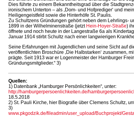
Dies führte zu einem Bekanntheitsgrad über die Stadtgrenze
ironischem Unterton – als ‚Dom- und Hofprediger‘ und mei
Heiligengeistfeld sowie die Hinterhöfe St. Paulis.
Zu Schultzens Gründungen gehört neben dem Lehrlings- und
1899 in der Wilhelminenstraße (jetzt
Hein-Hoyer-Straße
) i
öffnete und noch heute in der Langestraße 6a als Kinderta
Januar 1914 stirbt Schultz nach einer langwierigen Krankhei
Seine Erfahrungen mit Jugendlichen und seine Sicht auf die 
veröffentlichten Broschüre ‚Die Halbstarken‘ zusammen, mit 
prägte. Seit 1913 war er Logenmeister der Hamburger Freim
Gründungsmitglieder.“ 3)
Quellen:
1) Datenbank „Hamburger Persönlichkeiten“, unter:
http://hamburgerpersoenlichkeiten.de/hamburgerpersoenlic
18.5.2018
2) St. Pauli Kirche, hier Biografie über Clemens Schultz, un
3)
www.pkgodzik.de/fileadmin/user_upload/Buchprojekt/Gest