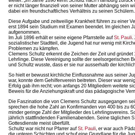
weiter: „Im Jahre 1890 kehrt Schultz nach Hamburg zurück
er nicht länger finanziell von seiner Mutter abhängig sein will
dabei ein freundschaftliches Verhältnis zu seinen Schülern.
Diese Aufgabe und zeitweilige Krankheit führen zu einer V
erst 1894 sein Studium mit Examen beendet. Im gleichen J
aufgenommen.
Im Juli 1896 erhält er seine eigene Pfarrstelle auf
St. Pauli
.
sozialistischer Stadtteil, die Jugend hat nur wenig mit Kirc
Problemen zu kämpfen.
Clemens Schultz erkennt die Zeichen der Zeit und gründet 
Lehrlinge. Diese Vereinigung sollte der seelsorgerischen B
und Schultz wusste, dass er sie nur ausserhalb der kirchlich
So hielt er bewusst kirchliche Einflussnahme aus seiner Ju
war, konnte dem Gehilfenverein beitreten. Dieser war wenig
Erfolg gab ihm recht; von anfangs 20 Mitgliedern weitete si
Beweis für die Anziehungskraft und das pädagogische Ver
Die Faszination die von Clemens Schultz ausgegangen sein
sprechen die hohe Zahl an Konfirmanden von 400 bis zu 600
minder geringe Zahl der Mitglieder des Lehrlingsvereins. 
jährlich stattfindenden Familienabenden. Seine täglichen
Gottesdienste meist überfüllt.
Schultz war nicht nur Pfarrer auf
St. Pauli
, er war auch Päda
die unteren Schichten und schuf eine Grundlage für die Ju