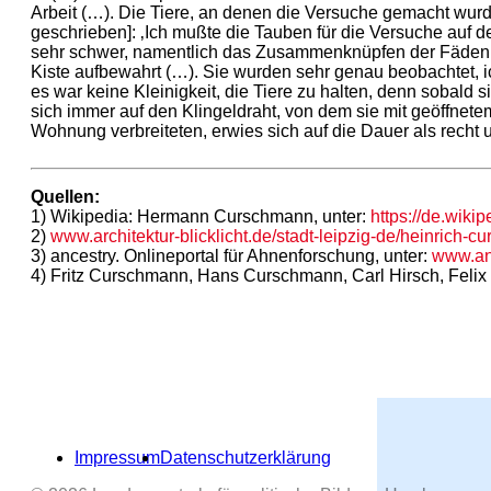
Arbeit (…). Die Tiere, an denen die Versuche gemacht wurd
geschrieben]: ‚Ich mußte die Tauben für die Versuche auf 
sehr schwer, namentlich das Zusammenknüpfen der Fäden a
Kiste aufbewahrt (…). Sie wurden sehr genau beobachtet, 
es war keine Kleinigkeit, die Tiere zu halten, denn sobald
sich immer auf den Klingeldraht, von dem sie mit geöffnet
Wohnung verbreiteten, erwies sich auf die Dauer als recht un
Quellen:
1) Wikipedia: Hermann Curschmann, unter:
https://de.wiki
2)
www.architektur-blicklicht.de/stadt-leipzig-de/heinrich-c
3) ancestry. Onlineportal für Ahnenforschung, unter:
www.an
4) Fritz Curschmann, Hans Curschmann, Carl Hirsch, Felix 
Impressum
Datenschutzerklärung