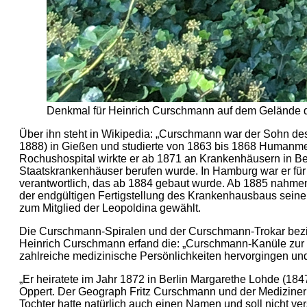
Denkmal für Heinrich Curschmann auf dem Gelände de
Über ihn steht in Wikipedia: „Curschmann war der Sohn d
1888) in Gießen und studierte von 1863 bis 1868 Humanmedi
Rochushospital wirkte er ab 1871 an Krankenhäusern in Ber
Staatskrankenhäuser berufen wurde. In Hamburg war er f
verantwortlich, das ab 1884 gebaut wurde. Ab 1885 nahmen 
der endgültigen Fertigstellung des Krankenhausbaus seinen
zum Mitglied der Leopoldina gewählt.
Die Curschmann-Spiralen und der Curschmann-Trokar bezie
Heinrich Curschmann erfand die: „Curschmann-Kanüle zur
zahlreiche medizinische Persönlichkeiten hervorgingen und
„Er heiratete im Jahr 1872 in Berlin Margarethe Lohde (1
Oppert. Der Geograph Fritz Curschmann und der Mediziner 
Tochter hatte natürlich auch einen Namen und soll nicht 