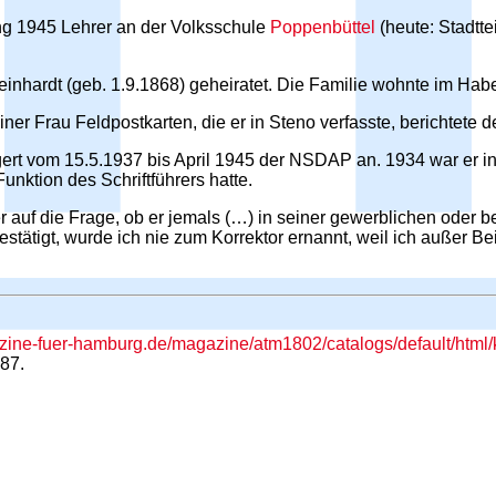
ng 1945 Lehrer an der Volksschule
Poppenbüttel
(heute: Stadtte
einhardt (geb. 1.9.1868) geheiratet. Die Familie wohnte im H
ner Frau Feldpostkarten, die er in Steno verfasste, berichtete d
gert vom 15.5.1937 bis April 1945 der NSDAP an. 1934 war er 
nktion des Schriftführers hatte.
 auf die Frage, ob er jemals (…) in seiner gewerblichen oder be
estätigt, wurde ich nie zum Korrektor ernannt, weil ich außer Be
azine-fuer-hamburg.de/magazine/atm1802/catalogs/default/html/
87.