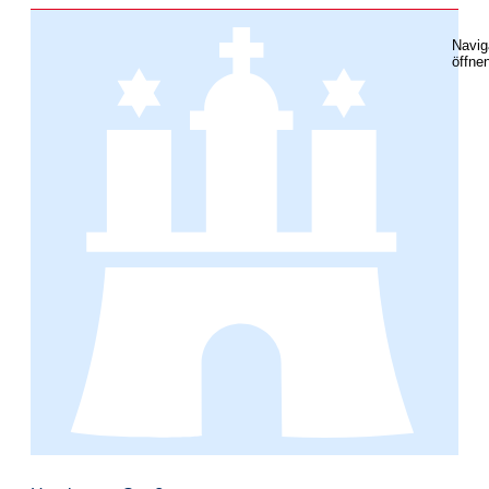
Navig
öffne