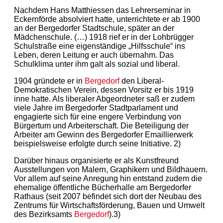
Nachdem Hans Matthiessen das Lehrerseminar in
Eckernförde absolviert hatte, unterrichtete er ab 1900
an der Bergedorfer Stadtschule, später an der
Mädchenschule. (…) 1918 rief er in der Lohbrügger
Schulstraße eine eigenständige „Hilfsschule“ ins
Leben, deren Leitung er auch übernahm. Das
Schulklima unter ihm galt als sozial und liberal.
1904 gründete er in
Bergedorf
den Liberal-
Demokratischen Verein, dessen Vorsitz er bis 1919
inne hatte. Als liberaler Abgeordneter saß er zudem
viele Jahre im Bergedorfer Stadtparlament und
engagierte sich für eine engere Verbindung von
Bürgertum und Arbeiterschaft. Die Beteiligung der
Arbeiter am Gewinn des Bergedorfer Emaillierwerk
beispielsweise erfolgte durch seine Initiative. 2)
Darüber hinaus organisierte er als Kunstfreund
Ausstellungen von Malern, Graphikern und Bildhauern.
Vor allem auf seine Anregung hin entstand zudem die
ehemalige öffentliche Bücherhalle am Bergedorfer
Rathaus (seit 2007 befindet sich dort der Neubau des
Zentrums für Wirtschaftsförderung, Bauen und Umwelt
des Bezirksamts
Bergedorf
).3)