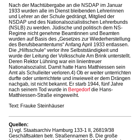
Nach der Machtübergabe an die NSDAP im Januar
1933 wurden alle im Dienst bleibenden Lehrerinnen
und Lehrer an der Schule gedrängt, Mitglied der
NSDAP und des Nationalsozialistischen Lehrerbunds
(NSLB) zu werden. Jüdische und politisch dem NS-
Regime nicht genehme Beamtinnen und Beamten
wurden auf Basis des „Gesetzes zur Wiederherstellung
des Berufsbeamtentums“ Anfang April 1933 entlassen.
Die „Hilfsschule“ verlor ihre Selbstständigkeit und
wurde der Leitung der Volksschule Am Brink unterstellt.
Deren Rektor Lühning war ein linientreuer
Nationalsozialist. Damit hatte Hans Matthiessen sein
Amt als Schulleiter verloren.4) Ob er weiter unterrichten
durfte oder unterrichtete und inwieweit er dem Drängen
nachgab, ist nicht bekannt. Er starb 1944, fünf Jahre
nach seinem Tod wurde in
Bergedorf
die Hans-
Matthiessen-Straße eingeweiht.
Text: Frauke Steinhäuser
Quellen:
1) vgl. Staatsarchiv Hamburg 133-1 II, 26819/38
Geschäftsakten betr. Straßennamen B. Die große