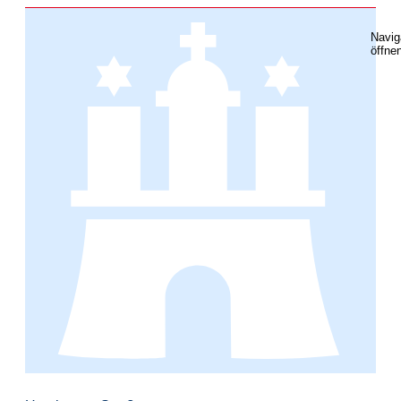
Navig
öffne