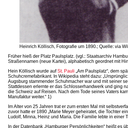
Heinrich Köllisch, Fotografie um 1890.; Quelle: via
Früher hieß der Platz Paulsplatz. (vgl.: Staatsarchiv Hambu
Straßennamen (neue Kartei), alphabetisch geordnet mit Hi
Hein Köllisch wurde auf
St. Pauli
„Am Paulsplatz“, dem spät
Schuhcremefabrikant. In Wikipedia steht dazu: „Ursprünglich 
Augsburg stammender Schuhmacher war und mit seiner sel
Stattdessen erlernte er das Schlosserhandwerk und ging 
die Schweiz auf Reisen. Nach dem Tode seines Vaters kam
Manufaktur weiter.“ 1)
Im Alter von 25 Jahren trat er zum ersten Mal mit selbstver
zuvor hatte er 1890 „Marie Meyer geheiratet, die Tochter ein
Ludolf, Minna, Heinz und Maria. Die Familie lebte in einer
In der Datenbank „Hamburger Persönlichkeiten“ heißt es ü