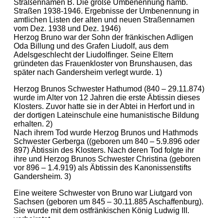
Straßennamen B. Die große Umbenennung hamb.
Straßen 1938-1946. Ergebnisse der Umbenennung in
amtlichen Listen der alten und neuen Straßennamen
vom Dez. 1938 und Dez. 1946)
Herzog Bruno war der Sohn der fränkischen Adligen
Oda Billung und des Grafen Liudolf, aus dem
Adelsgeschlecht der Liudolfinger. Seine Eltern
gründeten das Frauenkloster von Brunshausen, das
später nach Gandersheim verlegt wurde. 1)
Herzog Brunos Schwester Hathumod (840 – 29.11.874)
wurde im Alter von 12 Jahren die erste Äbtissin dieses
Klosters. Zuvor hatte sie in der Abtei in Herfort und in
der dortigen Lateinschule eine humanistische Bildung
erhalten. 2)
Nach ihrem Tod wurde Herzog Brunos und Hathmods
Schwester Gerberga ((geboren um 840 – 5.9.896 oder
897) Äbtissin des Klosters. Nach deren Tod folgte ihr
ihre und Herzog Brunos Schwester Christina (geboren
vor 896 – 1.4.919) als Äbtissin des Kanonissenstifts
Gandersheim. 3)
Eine weitere Schwester von Bruno war Liutgard von
Sachsen (geboren um 845 – 30.11.885 Aschaffenburg).
Sie wurde mit dem ostfränkischen König Ludwig III.