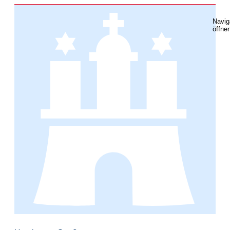
Navig
öffne