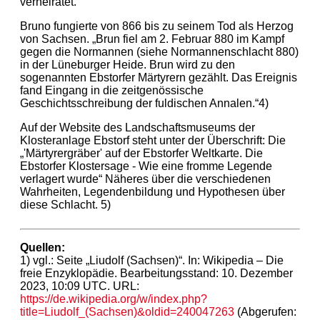
verheiratet.
Bruno fungierte von 866 bis zu seinem Tod als Herzog
von Sachsen. „Brun fiel am 2. Februar 880 im Kampf
gegen die Normannen (siehe Normannenschlacht 880)
in der Lüneburger Heide. Brun wird zu den
sogenannten Ebstorfer Märtyrern gezählt. Das Ereignis
fand Eingang in die zeitgenössische
Geschichtsschreibung der fuldischen Annalen.“4)
Auf der Website des Landschaftsmuseums der
Klosteranlage Ebstorf steht unter der Überschrift: Die
„'Märtyrergräber' auf der Ebstorfer Weltkarte. Die
Ebstorfer Klostersage - Wie eine fromme Legende
verlagert wurde“ Näheres über die verschiedenen
Wahrheiten, Legendenbildung und Hypothesen über
diese Schlacht. 5)
Quellen:
1) vgl.: Seite „Liudolf (Sachsen)“. In: Wikipedia – Die
freie Enzyklopädie. Bearbeitungsstand: 10. Dezember
2023, 10:09 UTC. URL:
https://de.wikipedia.org/w/index.php?
title=Liudolf_(Sachsen)&oldid=240047263
(Abgerufen: