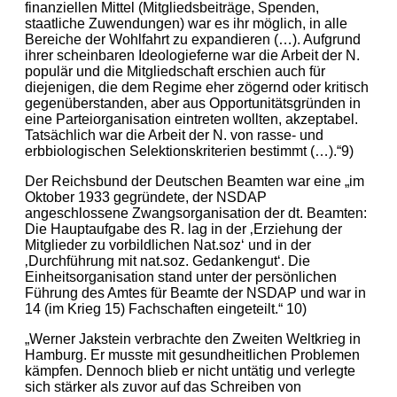
finanziellen Mittel (Mitgliedsbeiträge, Spenden,
staatliche Zuwendungen) war es ihr möglich, in alle
Bereiche der Wohlfahrt zu expandieren (…). Aufgrund
ihrer scheinbaren Ideologieferne war die Arbeit der N.
populär und die Mitgliedschaft erschien auch für
diejenigen, die dem Regime eher zögernd oder kritisch
gegenüberstanden, aber aus Opportunitätsgründen in
eine Parteiorganisation eintreten wollten, akzeptabel.
Tatsächlich war die Arbeit der N. von rasse- und
erbbiologischen Selektionskriterien bestimmt (…).“9)
Der Reichsbund der Deutschen Beamten war eine „im
Oktober 1933 gegründete, der NSDAP
angeschlossene Zwangsorganisation der dt. Beamten:
Die Hauptaufgabe des R. lag in der ‚Erziehung der
Mitglieder zu vorbildlichen Nat.soz‘ und in der
‚Durchführung mit nat.soz. Gedankengut‘. Die
Einheitsorganisation stand unter der persönlichen
Führung des Amtes für Beamte der NSDAP und war in
14 (im Krieg 15) Fachschaften eingeteilt.“ 10)
„Werner Jakstein verbrachte den Zweiten Weltkrieg in
Hamburg. Er musste mit gesundheitlichen Problemen
kämpfen. Dennoch blieb er nicht untätig und verlegte
sich stärker als zuvor auf das Schreiben von