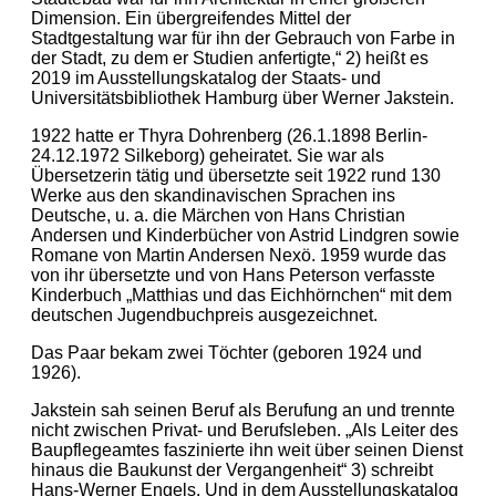
Dimension. Ein übergreifendes Mittel der
Stadtgestaltung war für ihn der Gebrauch von Farbe in
der Stadt, zu dem er Studien anfertigte,“ 2) heißt es
2019 im Ausstellungskatalog der Staats- und
Universitätsbibliothek Hamburg über Werner Jakstein.
1922 hatte er Thyra Dohrenberg (26.1.1898 Berlin-
24.12.1972 Silkeborg) geheiratet. Sie war als
Übersetzerin tätig und übersetzte seit 1922 rund 130
Werke aus den skandinavischen Sprachen ins
Deutsche, u. a. die Märchen von Hans Christian
Andersen und Kinderbücher von Astrid Lindgren sowie
Romane von Martin Andersen Nexö. 1959 wurde das
von ihr übersetzte und von Hans Peterson verfasste
Kinderbuch „Matthias und das Eichhörnchen“ mit dem
deutschen Jugendbuchpreis ausgezeichnet.
Das Paar bekam zwei Töchter (geboren 1924 und
1926).
Jakstein sah seinen Beruf als Berufung an und trennte
nicht zwischen Privat- und Berufsleben. „Als Leiter des
Baupflegeamtes faszinierte ihn weit über seinen Dienst
hinaus die Baukunst der Vergangenheit“ 3) schreibt
Hans-Werner Engels. Und in dem Ausstellungskatalog