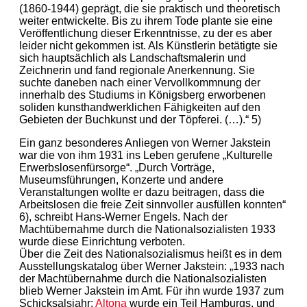
(1860-1944) geprägt, die sie praktisch und theoretisch
weiter entwickelte. Bis zu ihrem Tode plante sie eine
Veröffentlichung dieser Erkenntnisse, zu der es aber
leider nicht gekommen ist. Als Künstlerin betätigte sie
sich hauptsächlich als Landschaftsmalerin und
Zeichnerin und fand regionale Anerkennung. Sie
suchte daneben nach einer Vervollkommnung der
innerhalb des Studiums in Königsberg erworbenen
soliden kunsthandwerklichen Fähigkeiten auf den
Gebieten der Buchkunst und der Töpferei. (…).“ 5)
Ein ganz besonderes Anliegen von Werner Jakstein
war die von ihm 1931 ins Leben gerufene „Kulturelle
Erwerbslosenfürsorge“. „Durch Vorträge,
Museumsführungen, Konzerte und andere
Veranstaltungen wollte er dazu beitragen, dass die
Arbeitslosen die freie Zeit sinnvoller ausfüllen konnten“
6), schreibt Hans-Werner Engels. Nach der
Machtübernahme durch die Nationalsozialisten 1933
wurde diese Einrichtung verboten.
Über die Zeit des Nationalsozialismus heißt es in dem
Ausstellungskatalog über Werner Jakstein: „1933 nach
der Machtübernahme durch die Nationalsozialisten
blieb Werner Jakstein im Amt. Für ihn wurde 1937 zum
Schicksalsjahr:
Altona
wurde ein Teil Hamburgs, und