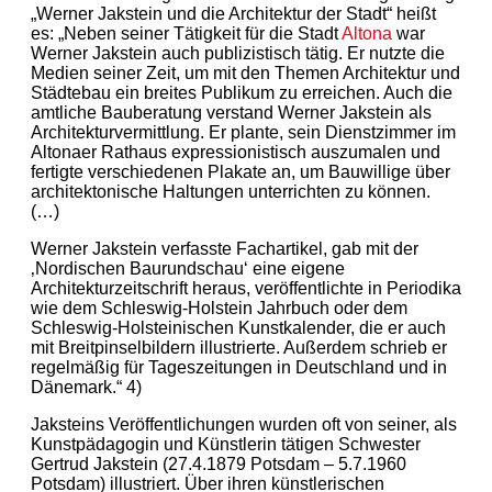
„Werner Jakstein und die Architektur der Stadt“ heißt
es: „Neben seiner Tätigkeit für die Stadt
Altona
war
Werner Jakstein auch publizistisch tätig. Er nutzte die
Medien seiner Zeit, um mit den Themen Architektur und
Städtebau ein breites Publikum zu erreichen. Auch die
amtliche Bauberatung verstand Werner Jakstein als
Architekturvermittlung. Er plante, sein Dienstzimmer im
Altonaer Rathaus expressionistisch auszumalen und
fertigte verschiedenen Plakate an, um Bauwillige über
architektonische Haltungen unterrichten zu können.
(…)
Werner Jakstein verfasste Fachartikel, gab mit der
‚Nordischen Baurundschau‘ eine eigene
Architekturzeitschrift heraus, veröffentlichte in Periodika
wie dem Schleswig-Holstein Jahrbuch oder dem
Schleswig-Holsteinischen Kunstkalender, die er auch
mit Breitpinselbildern illustrierte. Außerdem schrieb er
regelmäßig für Tageszeitungen in Deutschland und in
Dänemark.“ 4)
Jaksteins Veröffentlichungen wurden oft von seiner, als
Kunstpädagogin und Künstlerin tätigen Schwester
Gertrud Jakstein (27.4.1879 Potsdam – 5.7.1960
Potsdam) illustriert. Über ihren künstlerischen