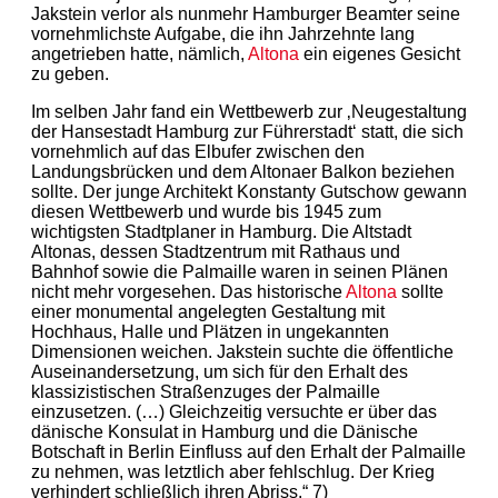
Jakstein verlor als nunmehr Hamburger Beamter seine
vornehmlichste Aufgabe, die ihn Jahrzehnte lang
angetrieben hatte, nämlich,
Altona
ein eigenes Gesicht
zu geben.
Im selben Jahr fand ein Wettbewerb zur ‚Neugestaltung
der Hansestadt Hamburg zur Führerstadt‘ statt, die sich
vornehmlich auf das Elbufer zwischen den
Landungsbrücken und dem Altonaer Balkon beziehen
sollte. Der junge Architekt Konstanty Gutschow gewann
diesen Wettbewerb und wurde bis 1945 zum
wichtigsten Stadtplaner in Hamburg. Die Altstadt
Altonas, dessen Stadtzentrum mit Rathaus und
Bahnhof sowie die Palmaille waren in seinen Plänen
nicht mehr vorgesehen. Das historische
Altona
sollte
einer monumental angelegten Gestaltung mit
Hochhaus, Halle und Plätzen in ungekannten
Dimensionen weichen. Jakstein suchte die öffentliche
Auseinandersetzung, um sich für den Erhalt des
klassizistischen Straßenzuges der Palmaille
einzusetzen. (…) Gleichzeitig versuchte er über das
dänische Konsulat in Hamburg und die Dänische
Botschaft in Berlin Einfluss auf den Erhalt der Palmaille
zu nehmen, was letztlich aber fehlschlug. Der Krieg
verhindert schließlich ihren Abriss.“ 7)