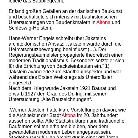
leitete das Baupflegeamt.
Er fand großen Gefallen an der dänischen Baukunst
und beschäftigte sich intensiv mit bauhistorischen
Untersuchungen von Baudenkmälern in
Altona
und
Schleswig-Holstein.
Hans-Werner Engels schreibt über Jaksteins
architektonischen Ansatz: „Jakstein wurde durch die
Heimatschutzbewegung beeinflusst (…). Der
Regierungsbaumeister propagierte theoretisch einen
modernen Traditionalismus. Besonders setzte er sich
für die Errichtung von Backsteinbauten ein.“ 1)
Jakstein avancierte zum Stadtbauinspektor und war
während des Ersten Weltkriegs als Unteroffizier
eingesetzt.
Nach dem Krieg wurde Jakstein 1921 Baurat und
erwarb 1927 den Grad des Dr.-Ing. mit seiner
Untersuchung „Alte Bauzeichnungen“.
„Werner Jakstein hatte klare Vorstellungen davon, wie
die Architektur der Stadt
Altona
im 20. Jahrhundert
aussehen sollte. Alte Stadtstrukturen und traditionelle
Bauformen sollten erhalten bleiben, aber dem
gewandelten modernen Leben angepasst sein.
Städtebau war für ihn Architektur in einer größeren