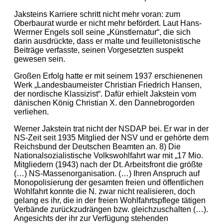
Jaksteins Karriere schritt nicht mehr voran: zum
Oberbaurat wurde er nicht mehr befördert. Laut Hans-
Werrner Engels soll seine „Künstlernatur“, die sich
darin ausdrückte, dass er malte und feuilletonistische
Beiträge verfasste, seinen Vorgesetzten suspekt
gewesen sein.
Großen Erfolg hatte er mit seinem 1937 erschienenen
Werk „Landesbaumeister Christian Friedrich Hansen,
der nordische Klassizist“. Dafür erhielt Jakstein vom
dänischen König Christian X. den Dannebrogorden
verliehen.
Werner Jakstein trat nicht der NSDAP bei. Er war in der
NS-Zeit seit 1935 Mitglied der NSV und er gehörte dem
Reichsbund der Deutschen Beamten an. 8) Die
Nationalsozialistische Volkswohlfahrt war mit „17 Mio.
Mitgliedern (1943) nach der Dt. Arbeitsfront die größte
(…) NS-Massenorganisation. (…) Ihren Anspruch auf
Monopolisierung der gesamten freien und öffentlichen
Wohlfahrt konnte die N. zwar nicht realisieren, doch
gelang es ihr, die in der freien Wohlfahrtspflege tätigen
Verbände zurückzudrängen bzw. gleichzuschalten (…).
Angesichts der ihr zur Verfügung stehenden