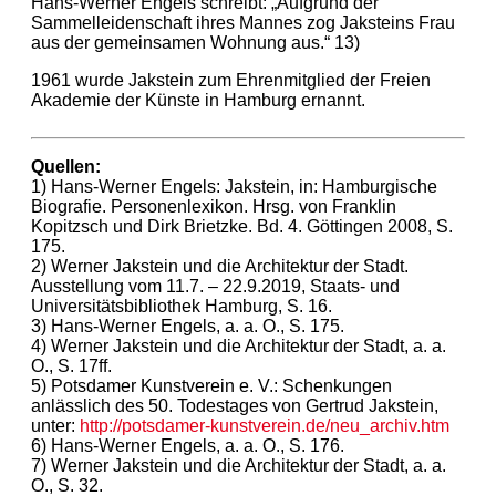
Hans-Werner Engels schreibt: „Aufgrund der
Sammelleidenschaft ihres Mannes zog Jaksteins Frau
aus der gemeinsamen Wohnung aus.“ 13)
1961 wurde Jakstein zum Ehrenmitglied der Freien
Akademie der Künste in Hamburg ernannt.
Quellen:
1) Hans-Werner Engels: Jakstein, in: Hamburgische
Biografie. Personenlexikon. Hrsg. von Franklin
Kopitzsch und Dirk Brietzke. Bd. 4. Göttingen 2008, S.
175.
2) Werner Jakstein und die Architektur der Stadt.
Ausstellung vom 11.7. – 22.9.2019, Staats- und
Universitätsbibliothek Hamburg, S. 16.
3) Hans-Werner Engels, a. a. O., S. 175.
4) Werner Jakstein und die Architektur der Stadt, a. a.
O., S. 17ff.
5) Potsdamer Kunstverein e. V.: Schenkungen
anlässlich des 50. Todestages von Gertrud Jakstein,
unter:
http://potsdamer-kunstverein.de/neu_archiv.htm
6) Hans-Werner Engels, a. a. O., S. 176.
7) Werner Jakstein und die Architektur der Stadt, a. a.
O., S. 32.