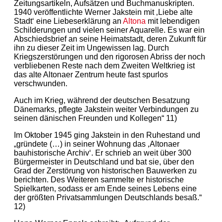
Zeitungsartikeln, Aufsätzen und Buchmanuskripten.
1940 veröffentlichte Werner Jakstein mit ‚Liebe alte
Stadt‘ eine Liebeserklärung an
Altona
mit lebendigen
Schilderungen und vielen seiner Aquarelle. Es war ein
Abschiedsbrief an seine Heimatstadt, deren Zukunft für
ihn zu dieser Zeit im Ungewissen lag. Durch
Kriegszerstörungen und den rigorosen Abriss der noch
verbliebenen Reste nach dem Zweiten Weltkrieg ist
das alte Altonaer Zentrum heute fast spurlos
verschwunden.
Auch im Krieg, während der deutschen Besatzung
Dänemarks, pflegte Jakstein weiter Verbindungen zu
seinen dänischen Freunden und Kollegen“ 11)
Im Oktober 1945 ging Jakstein in den Ruhestand und
„gründete (…) in seiner Wohnung das ‚Altonaer
bauhistorische Archiv‘. Er schrieb an weit über 300
Bürgermeister in Deutschland und bat sie, über den
Grad der Zerstörung von historischen Bauwerken zu
berichten. Des Weiteren sammelte er historische
Spielkarten, sodass er am Ende seines Lebens eine
der größten Privatsammlungen Deutschlands besaß.“
12)