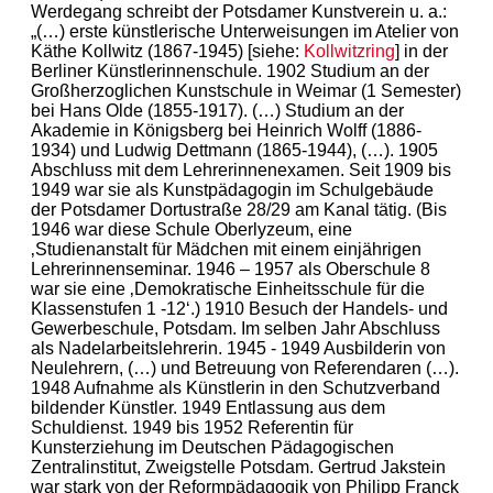
Werdegang schreibt der Potsdamer Kunstverein u. a.:
„(…) erste künstlerische Unterweisungen im Atelier von
Käthe Kollwitz (1867-1945) [siehe:
Kollwitzring
] in der
Berliner Künstlerinnenschule. 1902 Studium an der
Großherzoglichen Kunstschule in Weimar (1 Semester)
bei Hans Olde (1855-1917). (…) Studium an der
Akademie in Königsberg bei Heinrich Wolff (1886-
1934) und Ludwig Dettmann (1865-1944), (…). 1905
Abschluss mit dem Lehrerinnenexamen. Seit 1909 bis
1949 war sie als Kunstpädagogin im Schulgebäude
der Potsdamer Dortustraße 28/29 am Kanal tätig. (Bis
1946 war diese Schule Oberlyzeum, eine
‚Studienanstalt für Mädchen mit einem einjährigen
Lehrerinnenseminar. 1946 – 1957 als Oberschule 8
war sie eine ‚Demokratische Einheitsschule für die
Klassenstufen 1 -12‘.) 1910 Besuch der Handels- und
Gewerbeschule, Potsdam. Im selben Jahr Abschluss
als Nadelarbeitslehrerin. 1945 - 1949 Ausbilderin von
Neulehrern, (…) und Betreuung von Referendaren (…).
1948 Aufnahme als Künstlerin in den Schutzverband
bildender Künstler. 1949 Entlassung aus dem
Schuldienst. 1949 bis 1952 Referentin für
Kunsterziehung im Deutschen Pädagogischen
Zentralinstitut, Zweigstelle Potsdam. Gertrud Jakstein
war stark von der Reformpädagogik von Philipp Franck