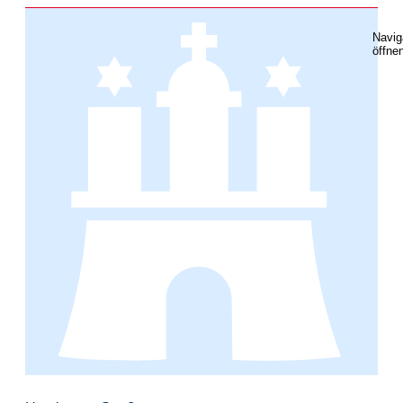
Navig
öffne