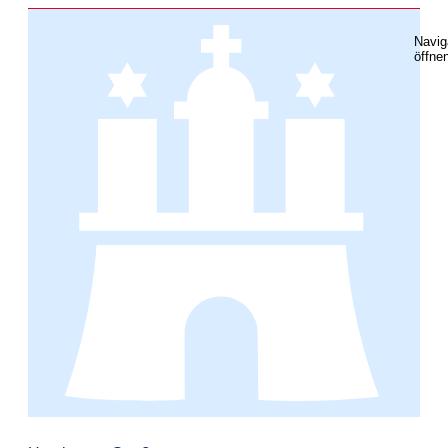
Navig
öffne