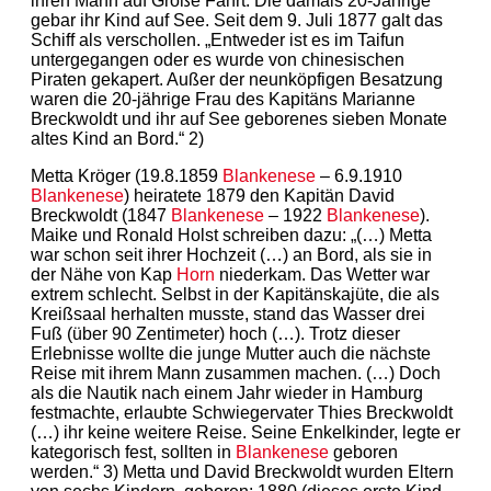
ihren Mann auf Große Fahrt. Die damals 20-Jährige
gebar ihr Kind auf See. Seit dem 9. Juli 1877 galt das
Schiff als verschollen. „Entweder ist es im Taifun
untergegangen oder es wurde von chinesischen
Piraten gekapert. Außer der neunköpfigen Besatzung
waren die 20-jährige Frau des Kapitäns Marianne
Breckwoldt und ihr auf See geborenes sieben Monate
altes Kind an Bord.“ 2)
Metta Kröger (19.8.1859
Blankenese
– 6.9.1910
Blankenese
) heiratete 1879 den Kapitän David
Breckwoldt (1847
Blankenese
– 1922
Blankenese
).
Maike und Ronald Holst schreiben dazu: „(…) Metta
war schon seit ihrer Hochzeit (…) an Bord, als sie in
der Nähe von Kap
Horn
niederkam. Das Wetter war
extrem schlecht. Selbst in der Kapitänskajüte, die als
Kreißsaal herhalten musste, stand das Wasser drei
Fuß (über 90 Zentimeter) hoch (…). Trotz dieser
Erlebnisse wollte die junge Mutter auch die nächste
Reise mit ihrem Mann zusammen machen. (…) Doch
als die Nautik nach einem Jahr wieder in Hamburg
festmachte, erlaubte Schwiegervater Thies Breckwoldt
(…) ihr keine weitere Reise. Seine Enkelkinder, legte er
kategorisch fest, sollten in
Blankenese
geboren
werden.“ 3) Metta und David Breckwoldt wurden Eltern