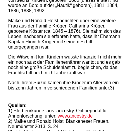
von sechs Kindern, geboren: 1880 (dieses erste Kind
wurde an Bord auf der „Nautik“ geboren), 1881, 1884,
1886, 1888, 1892.
Maike und Ronald Holst berichten über eine weitere
Frau aus der Familie Kröger: Catharina Kröger,
geborene Köster (ca. 1845 – 1876). Sie nahm sich das
Leben, nachdem sie erfahren hatte, dass ihr Ehemann
Kapitän Hinrich Kröger mit seinem Schiff
untergegangen war.
Die Witwe mit fünf Kindern wusste finanziell nicht mehr
ein noch aus: der Familienernährer war tot und es gab
noch eine große Schuldenlast zu begleichen, da das
Frachtschiff noch nicht abbezahlt war.
Nach ihrem Suizid kamen ihre Kinder im Alter von ein
bis zehn Jahren in verschiedenen Familien unter.3)
Quellen:
1) Sterbeurkunde, aus: ancestry. Onlineportal für
Ahnenforschung, unter:
www.ancestry.de
2) Maike und Ronald Holst: Blankeneser Frauen.
Neumünster 2013, S. 24.