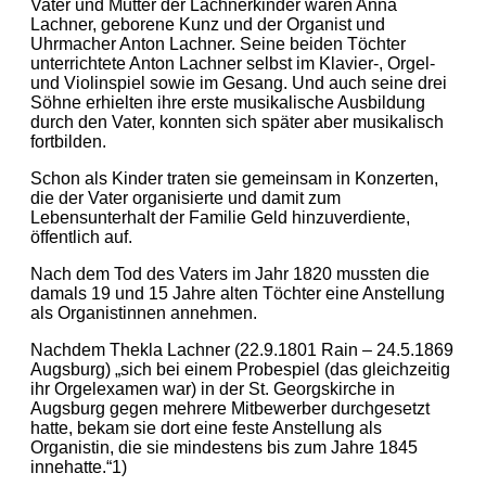
Vater und Mutter der Lachnerkinder waren Anna
Lachner, geborene Kunz und der Organist und
Uhrmacher Anton Lachner. Seine beiden Töchter
unterrichtete Anton Lachner selbst im Klavier-, Orgel-
und Violinspiel sowie im Gesang. Und auch seine drei
Söhne erhielten ihre erste musikalische Ausbildung
durch den Vater, konnten sich später aber musikalisch
fortbilden.
Schon als Kinder traten sie gemeinsam in Konzerten,
die der Vater organisierte und damit zum
Lebensunterhalt der Familie Geld hinzuverdiente,
öffentlich auf.
Nach dem Tod des Vaters im Jahr 1820 mussten die
damals 19 und 15 Jahre alten Töchter eine Anstellung
als Organistinnen annehmen.
Nachdem Thekla Lachner (22.9.1801 Rain – 24.5.1869
Augsburg) „sich bei einem Probespiel (das gleichzeitig
ihr Orgelexamen war) in der St. Georgskirche in
Augsburg gegen mehrere Mitbewerber durchgesetzt
hatte, bekam sie dort eine feste Anstellung als
Organistin, die sie mindestens bis zum Jahre 1845
innehatte.“1)