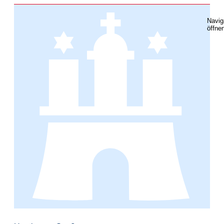
Navig
öffne