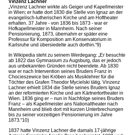
Vinzenz Lachner
„Vinzenz Lachner wirkte als Geiger und Kapellmeister
in Wien; er hatte dort 1830 die Stelle von Ignaz an der
evangelisch-lutherischen Kirche und am Hoftheater
erhalten. 37 Jahre - von 1836 bis 1873 - war er
Hofkapellmeister in Mannheim. Nach seiner
Pensionierung, 1873, übernahm er später eine
Professur für Komposition am Konservatorium in
Karlsruhe und übersiedelte auch dorthin.“9)
In Wikipedia steht zu seinem Werdegang: „Er besuchte
ab 1822 das Gymnasium zu Augsburg, das er jedoch
aus unbekannten Gründen nicht beendete. Ab 1830
war er nach Intervention seines Bruders Franz in
Chocieszewice bei Kröben als Musiklehrer für die
Töchter des Grafen Theodor Mycielski tätig. Vinzenz
Lachner erhielt 1834 die Stelle seines Bruders Ignaz
an der reformierten Kirche und am Kärtnertortheater in
Wien. 1836 ging er – nun in Nachfolge seines Bruders
Franz – als Kapellmeister ans Nationaltheater nach
Mannheim und blieb dort mit kurzen Unterbrechungen
bis zu seiner vorzeitigen Pensionierung im Jahre
1873.“10)
1837 hatte Vinzenz Lachner die damals 17-jährige