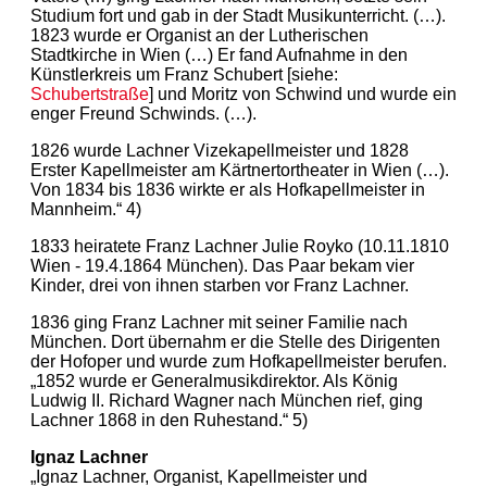
Studium fort und gab in der Stadt Musikunterricht. (…).
1823 wurde er Organist an der Lutherischen
Stadtkirche in Wien (…) Er fand Aufnahme in den
Künstlerkreis um Franz Schubert [siehe:
Schubertstraße
] und Moritz von Schwind und wurde ein
enger Freund Schwinds. (…).
1826 wurde Lachner Vizekapellmeister und 1828
Erster Kapellmeister am Kärtnertortheater in Wien (…).
Von 1834 bis 1836 wirkte er als Hofkapellmeister in
Mannheim.“ 4)
1833 heiratete Franz Lachner Julie Royko (10.11.1810
Wien - 19.4.1864 München). Das Paar bekam vier
Kinder, drei von ihnen starben vor Franz Lachner.
1836 ging Franz Lachner mit seiner Familie nach
München. Dort übernahm er die Stelle des Dirigenten
der Hofoper und wurde zum Hofkapellmeister berufen.
„1852 wurde er Generalmusikdirektor. Als König
Ludwig II. Richard Wagner nach München rief, ging
Lachner 1868 in den Ruhestand.“ 5)
Ignaz Lachner
„Ignaz Lachner, Organist, Kapellmeister und