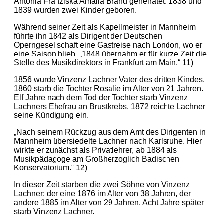
Antonia Franziska Amalia Brand geheiratet. 1838 und
1839 wurden zwei Kinder geboren.
Während seiner Zeit als Kapellmeister in Mannheim
führte ihn 1842 als Dirigent der Deutschen
Operngesellschaft eine Gastreise nach London, wo er
eine Saison blieb. „1848 übernahm er für kurze Zeit die
Stelle des Musikdirektors in Frankfurt am Main.“ 11)
1856 wurde Vinzenz Lachner Vater des dritten Kindes.
1860 starb die Tochter Rosalie im Alter von 21 Jahren.
Elf Jahre nach dem Tod der Tochter starb Vinzenz
Lachners Ehefrau an Brustkrebs. 1872 reichte Lachner
seine Kündigung ein.
„Nach seinem Rückzug aus dem Amt des Dirigenten in
Mannheim übersiedelte Lachner nach Karlsruhe. Hier
wirkte er zunächst als Privatlehrer, ab 1884 als
Musikpädagoge am Großherzoglich Badischen
Konservatorium.“ 12)
In dieser Zeit starben die zwei Söhne von Vinzenz
Lachner: der eine 1876 im Alter von 38 Jahren, der
andere 1885 im Alter von 29 Jahren. Acht Jahre später
starb Vinzenz Lachner.