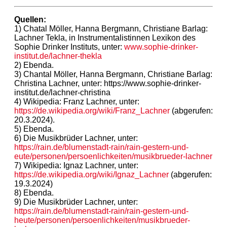
Quellen:
1) Chatal Möller, Hanna Bergmann, Christiane Barlag:
Lachner Tekla, in Instrumentalistinnen Lexikon des
Sophie Drinker Instituts, unter:
www.sophie-drinker-
institut.de/lachner-thekla
2) Ebenda.
3) Chantal Möller, Hanna Bergmann, Christiane Barlag:
Christina Lachner, unter: https://www.sophie-drinker-
institut.de/lachner-christina
4) Wikipedia: Franz Lachner, unter:
https://de.wikipedia.org/wiki/Franz_Lachner
(abgerufen:
20.3.2024).
5) Ebenda.
6) Die Musikbrüder Lachner, unter:
https://rain.de/blumenstadt-rain/rain-gestern-und-
eute/personen/persoenlichkeiten/musikbrueder-lachner
7) Wikipedia: Ignaz Lachner, unter:
https://de.wikipedia.org/wiki/Ignaz_Lachner
(abgerufen:
19.3.2024)
8) Ebenda.
9) Die Musikbrüder Lachner, unter:
https://rain.de/blumenstadt-rain/rain-gestern-und-
heute/personen/persoenlichkeiten/musikbrueder-