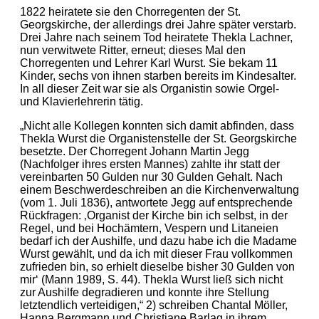
1822 heiratete sie den Chorregenten der St.
Georgskirche, der allerdings drei Jahre später verstarb.
Drei Jahre nach seinem Tod heiratete Thekla Lachner,
nun verwitwete Ritter, erneut; dieses Mal den
Chorregenten und Lehrer Karl Wurst. Sie bekam 11
Kinder, sechs von ihnen starben bereits im Kindesalter.
In all dieser Zeit war sie als Organistin sowie Orgel-
und Klavierlehrerin tätig.
„Nicht alle Kollegen konnten sich damit abfinden, dass
Thekla Wurst die Organistenstelle der St. Georgskirche
besetzte. Der Chorregent Johann Martin Jegg
(Nachfolger ihres ersten Mannes) zahlte ihr statt der
vereinbarten 50 Gulden nur 30 Gulden Gehalt. Nach
einem Beschwerdeschreiben an die Kirchenverwaltung
(vom 1. Juli 1836), antwortete Jegg auf entsprechende
Rückfragen: ‚Organist der Kirche bin ich selbst, in der
Regel, und bei Hochämtern, Vespern und Litaneien
bedarf ich der Aushilfe, und dazu habe ich die Madame
Wurst gewählt, und da ich mit dieser Frau vollkommen
zufrieden bin, so erhielt dieselbe bisher 30 Gulden von
mir‘ (Mann 1989, S. 44). Thekla Wurst ließ sich nicht
zur Aushilfe degradieren und konnte ihre Stellung
letztendlich verteidigen,“ 2) schreiben Chantal Möller,
Hanna Bergmann und Christiane Barlag in ihrem