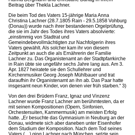
Beitrag über Thekla Lachner.
Die beim Tod des Vaters 15-jährige Maria Anna
Christina Lachner (28.7.1805 Rain - 29.5.1858 Vohburg
(Donau)) wurde nach ihrer bestandenen Orgelprüfung,
die sie im Jahr des Todes ihres Vaters absolvierte:
„einstimmig von Stadtrat und
Gemeindebevollmächtigten zur Nachfolgerin ihres
Vaters gewählt. Als solcher kam ihr von diesem
Zeitpunkt an auch die als Ernährerin der Familie
Lachner zu. Das Organistenamt an der Stadtpfarrkirche
in Rain übte sie ungefähr sechs Jahre lang aus. Am 3.
Apr. 1827 heiratete sie den Schullehrer und
Kirchenmusiker Georg Joseph Mühlbauer und trat
daraufhin ihr Organistenamt an ihn ab. Das Paar hatte
insgesamt neun Kinder, von denen vier früh starben.“ 3)
Von den drei Brüdern Franz, Ignaz und Vinzenz
Lachner wurde Franz Lachner am berühmtesten, da er
mit seinen Kompositionen (Opern, Sinfonien,
Orchestersuiten, Kammermusik) am meisten Erfolg
hatte. „Er besuchte das Gymnasium in Neuburg an der
Donau, widmete sich aber daneben unter Eisenhofer
dem Studium der Komposition. Nach dem Tod seines
Vaters (…) ging Lachner nach München, setzte sein