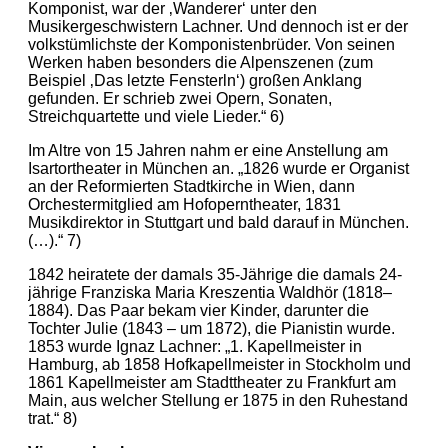
Komponist, war der ‚Wanderer‘ unter den
Musikergeschwistern Lachner. Und dennoch ist er der
volkstümlichste der Komponistenbrüder. Von seinen
Werken haben besonders die Alpenszenen (zum
Beispiel ‚Das letzte Fensterln‘) großen Anklang
gefunden. Er schrieb zwei Opern, Sonaten,
Streichquartette und viele Lieder.“ 6)
Im Altre von 15 Jahren nahm er eine Anstellung am
Isartortheater in München an. „1826 wurde er Organist
an der Reformierten Stadtkirche in Wien, dann
Orchestermitglied am Hofoperntheater, 1831
Musikdirektor in Stuttgart und bald darauf in München.
(…).“ 7)
1842 heiratete der damals 35-Jährige die damals 24-
jährige Franziska Maria Kreszentia Waldhör (1818–
1884). Das Paar bekam vier Kinder, darunter die
Tochter Julie (1843 – um 1872), die Pianistin wurde.
1853 wurde Ignaz Lachner: „1. Kapellmeister in
Hamburg, ab 1858 Hofkapellmeister in Stockholm und
1861 Kapellmeister am Stadttheater zu Frankfurt am
Main, aus welcher Stellung er 1875 in den Ruhestand
trat.“ 8)