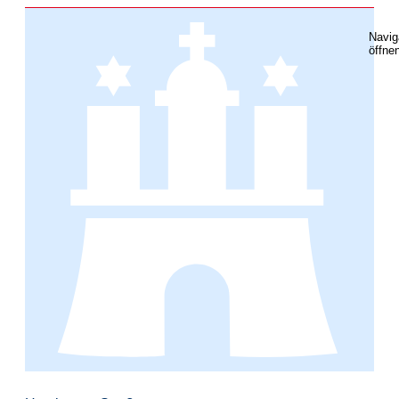
Navig
öffne