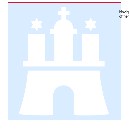
Navig
öffne