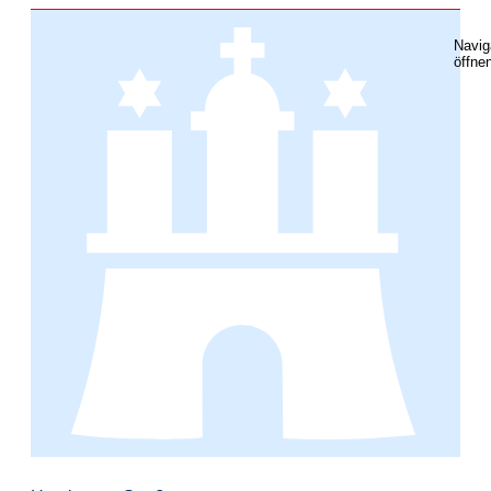
Navig
öffne