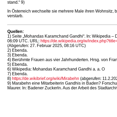
stand.“ 9)
In Österreich wechselte sie mehrere Male ihren Wohnsitz, bi
verstarb.
Quellen:
1)
Seite „Mohandas Karamchand Gandhi“. In: Wikipedia – Di
06:09 UTC. URL:
https://de.wikipedia.org/w/index.php?
(Abgerufen: 27. Februar 2025, 08:16 UTC)
2)
Ebenda.
3) Ebenda.
4)
Berühmte Frauen aus vier Jahrhunderten. Hrsg. von Frank
5)
Ebenda.
6)
Wikipedia: Mohandas Karamchand Gandhi a. a. O
7)
Ebenda.
8)
https://de.wikibrief.org/wiki/Mirabehn
(abgerufen: 11.2.20
9)
Marabehn eine Mitarbeiterin Gandhis in Baden? Forschu
Maurer. In: Badener Zuckerln. Aus der Arbeit des Stadtarchi