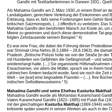
Gandhi mit Textilarbeiterinnen in Darwen 1931.; Que
Als Mahatma Gandhi am 2. März 1930 „in einem Brief an den
Landabgaben, gerechtere Verteilung der Einkommen und Besei
Erklärung, dass er, falls seine Forderungen kein Gehör fä
britischen Salzmonopols, (…) öffentlich zu verletzen. Das 
Mahatma Gandhi den berühmten Marsch zur Küste an, um 
Meere zu gewinnen und durch diese demonstrative Tat gegen
folgten Zehntausende seinem Beispiel.“ 4)
Es war eine Frau, die dabei die Führung dieser Protestb
war Shrimati Uma Nehru (8.3.1884 – 28.8.1963), die damali
Pradesh. „Britische Polizei holte sie von der Straße [in der 
mit Hunderten von Gefährten die Gefängnishaft – und setzte
wiedererlangt hatte. (…) Sie organisierte Hilfsmaßnahmen u
Erwachsenen, vor allem die Mütter, sprach sie in ihrem hin
zahlreichen Ämtern bedacht wurde, fand sie noch die Zeit 
Welt – sie [war] eine begnadete Pianistin – (…). Ihre Büche
indischen Selbstbewusstseins.“ 5)
Mahadma Gandhi und seine Ehefrau Kasturba Makthail
Mahadma Gandhi wurde als Mohandas Karamchand Gandhi un
Vaters Karamchand Gandhi (1822–1885) mit Putali Bai (183
mit der gleichaltrigen
Kasturba Makthaji
(1869-1944) verlob
kritisierte später sowohl in seinen Werken als auch in der Öf