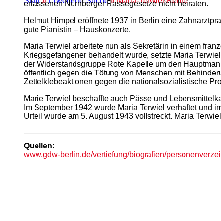
Start
»
Erweiterte Suche
» Maria-Terwiel-Kehre
erlassenen Nürnberger Rassegesetze nicht heiraten.
Helmut Himpel eröffnete 1937 in Berlin eine Zahnarztpra
gute Pianistin – Hauskonzerte.
Maria Terwiel arbeitete nun als Sekretärin in einem fra
Kriegsgefangener behandelt wurde, setzte Maria Terwiel
der Widerstandsgruppe Rote Kapelle um den Hauptmann 
öffentlich gegen die Tötung von Menschen mit Behinderu
Zettelklebeaktionen gegen die nationalsozialistische Pr
Marie Terwiel beschaffte auch Pässe und Lebensmittelka
Im September 1942 wurde Maria Terwiel verhaftet und i
Urteil wurde am 5. August 1943 vollstreckt. Maria Terwie
Quellen:
www.gdw-berlin.de/vertiefung/biografien/personenverzeic