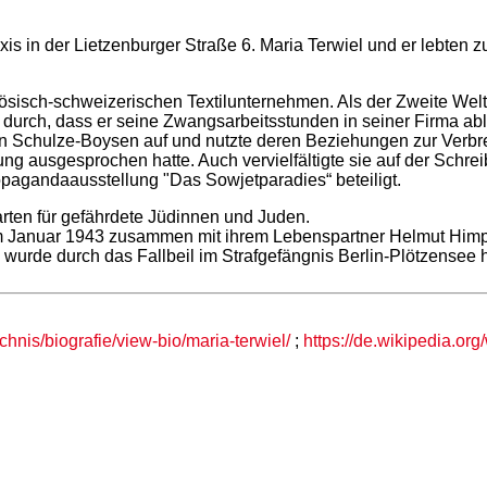
xis in der Lietzenburger Straße 6. Maria Terwiel und er lebten 
nzösisch-schweizerischen Textilunternehmen. Als der Zweite Welt
 durch, dass er seine Zwangsarbeitsstunden in seiner Firma abl
Schulze-Boysen auf und nutzte deren Beziehungen zur Verbreit
ng ausgesprochen hatte. Auch vervielfältigte sie auf der Schr
opagandaausstellung "Das Sowjetparadies“ beteiligt.
rten für gefährdete Jüdinnen und Juden.
m Januar 1943 zusammen mit ihrem Lebenspartner Helmut Himpe
l wurde durch das Fallbeil im Strafgefängnis Berlin-Plötzensee h
hnis/biografie/view-bio/maria-terwiel/
;
https://de.wikipedia.org