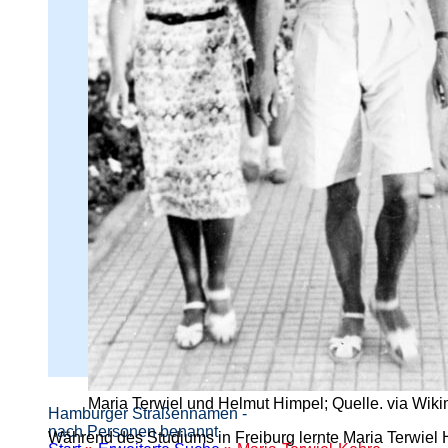
Maria Terwiel und Helmut Himpel; Quelle. via W
Hamburger Straßennamen -
nach Personen benannt
Während des Studiums in Freiburg lernte Maria Terwiel H